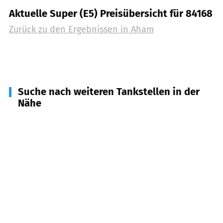
Aktuelle Super (E5) Preisübersicht für 84168
Zurück zu den Ergebnissen in
Aham
Suche nach weiteren Tankstellen in der
Nähe
84160
Frontenhausen
(
4,6
km Entfernung)
84175
Gerzen
(
5,6
km Entfernung)
84178
Kröning
(
7,3
km Entfernung)
84163
Marklkofen
(
7,7
km Entfernung)
84180
Loiching
(
7,7
km Entfernung)
84140
Gangkofen
(
10,1
km Entfernung)