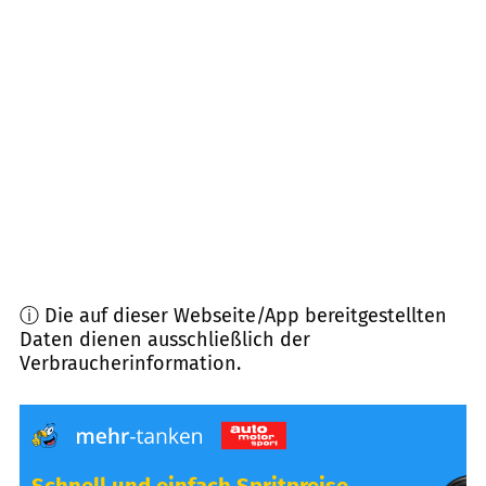
84183
Niederviehbach
(
10,4
km Entfernung)
84130
Dingolfing
(
10,6
km Entfernung)
84177
Gottfrieding
(
12,6
km Entfernung)
84100
Niederaichbach
(
13,0
km Entfernung)
ⓘ Die auf dieser Webseite/App bereitgestellten
Daten dienen ausschließlich der
Verbraucherinformation.
Schnell und einfach Spritpreise