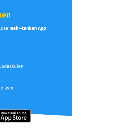
hen
nlose
mehr-tanken App
 Ladesäulen
to uvm.