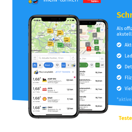
Schn
Als off
akutel
Akt
Lad
Det
Fli
Vie
*aktiv
Teste