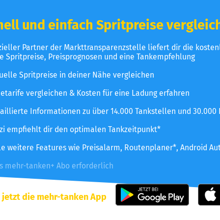
ell und einfach Spritpreise vergleic
izieller Partner der Markttransparenzstelle liefert dir die koste
le Spritpreise, Preisprognosen und eine Tankempfehlung
uelle Spritpreise in deiner Nähe vergleichen
etarife vergleichen & Kosten für eine Ladung erfahren
aillierte Informationen zu über 14.000 Tankstellen und 30.000
zzi empfiehlt dir den optimalen Tankzeitpunkt*
le weitere Features wie Preisalarm, Routenplaner*, Android Au
es mehr-tanken+ Abo erforderlich
 jetzt die mehr-tanken App