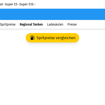
el
Super E5
Super E10
Spritpreise
Regional Tanken
Ladesäulen
Presse
Spritpreise vergleichen