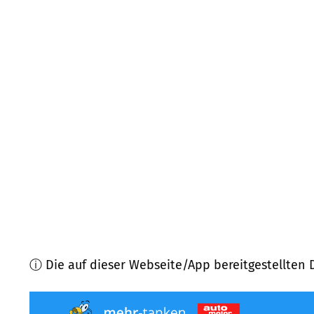
86494
Emersacker
(
7,1
km Entfernung)
89353
Glött
(
8,3
km Entfernung)
89356
Haldenwang
(
9,4
km Entfernung)
86486
Bonstetten
(
9,7
km Entfernung)
89365
Röfingen
(
10,0
km Entfernung)
86497
Horgau
(
10,5
km Entfernung)
ⓘ Die auf dieser Webseite/App bereitgestellten 