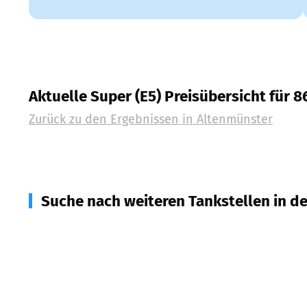
Aktuelle Super (E5) Preisübersicht für 
Zurück zu den Ergebnissen in
Altenmünster
Suche nach weiteren Tankstellen in d
89361
Landensberg
(
5,8
km Entfernung)
89368
Winterbach
(
6,2
km Entfernung)
89438
Holzheim
(
6,2
km Entfernung)
86441
Zusmarshausen
(
6,3
km Entfernung)