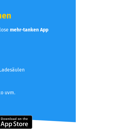
hen
nlose
mehr-tanken App
 Ladesäulen
to uvm.