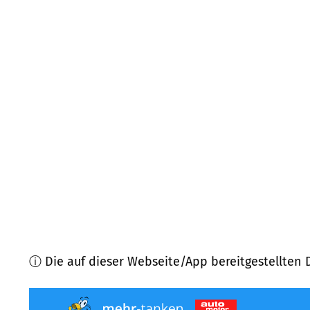
86980
Ingenried
(
5,8
km Entfernung)
86971
Peiting
(
6,2
km Entfernung)
86977
Burggen
(
6,4
km Entfernung)
86981
Kinsau
(
7,1
km Entfernung)
86920
Denklingen
(
7,5
km Entfernung)
86974
Apfeldorf
(
9,9
km Entfernung)
ⓘ Die auf dieser Webseite/App bereitgestellten 