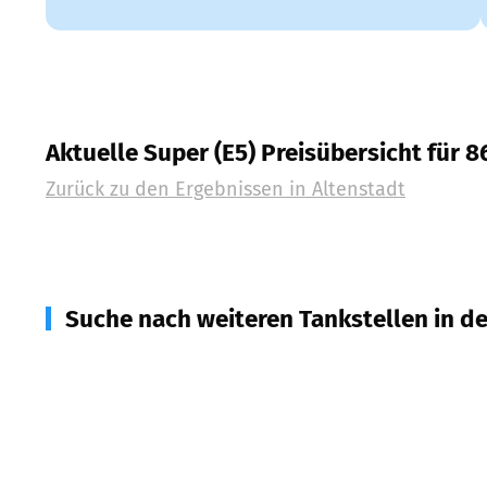
Aktuelle Super (E5) Preisübersicht für 
Zurück zu den Ergebnissen in
Altenstadt
Suche nach weiteren Tankstellen in d
86986
Schwabbruck
(
2,4
km Entfernung)
86956
Schongau
(
3,0
km Entfernung)
86987
Schwabsoien
(
4,1
km Entfernung)
86978
Hohenfurch
(
4,5
km Entfernung)