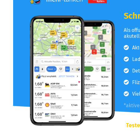
Schn
Als off
akutel
Akt
Lad
Det
Fli
Vie
*aktiv
Teste