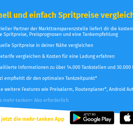
ell und einfach Spritpreise vergleic
izieller Partner der Markttransparenzstelle liefert dir die koste
le Spritpreise, Preisprognosen und eine Tankempfehlung
uelle Spritpreise in deiner Nähe vergleichen
etarife vergleichen & Kosten für eine Ladung erfahren
aillierte Informationen zu über 14.000 Tankstellen und 30.000
zzi empfiehlt dir den optimalen Tankzeitpunkt*
le weitere Features wie Preisalarm, Routenplaner*, Android Au
es mehr-tanken+ Abo erforderlich
 jetzt die mehr-tanken App