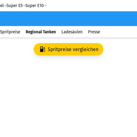
el
Super E5
Super E10
Spritpreise
Regional Tanken
Ladesäulen
Presse
Spritpreise vergleichen