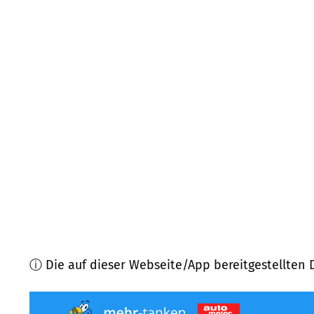
85625
Glonn
(
8,2
km Entfernung)
83543
Rott a. Inn
(
9,9
km Entfernung)
85665
Moosach
(
10,3
km Entfernung)
83539
Pfaffing
(
10,7
km Entfernung)
83109
Großkarolinenfeld
(
11,6
km Entfernung)
83561
Ramerberg
(
11,7
km Entfernung)
ⓘ Die auf dieser Webseite/App bereitgestellten 