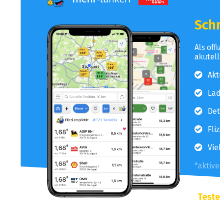
Schn
Als off
akutel
Akt
Lad
Det
Fli
Vie
*aktiv
Teste