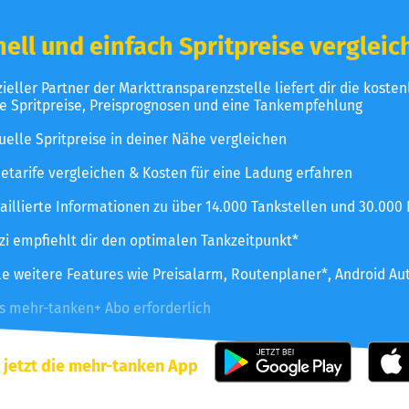
ell und einfach Spritpreise vergleic
izieller Partner der Markttransparenzstelle liefert dir die koste
le Spritpreise, Preisprognosen und eine Tankempfehlung
uelle Spritpreise in deiner Nähe vergleichen
etarife vergleichen & Kosten für eine Ladung erfahren
aillierte Informationen zu über 14.000 Tankstellen und 30.000
zzi empfiehlt dir den optimalen Tankzeitpunkt*
le weitere Features wie Preisalarm, Routenplaner*, Android Au
es mehr-tanken+ Abo erforderlich
 jetzt die mehr-tanken App