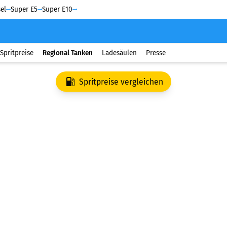
el
Super E5
Super E10
Spritpreise
Regional Tanken
Ladesäulen
Presse
Spritpreise vergleichen