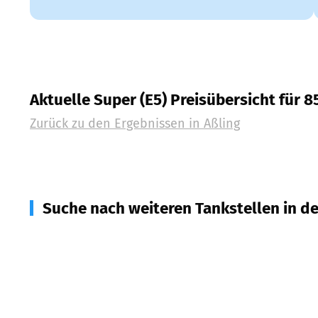
Aktuelle Super (E5) Preisübersicht für 8
Zurück zu den Ergebnissen in
Aßling
Suche nach weiteren Tankstellen in d
83550
Emmering
(
5,2
km Entfernung)
83104
Tuntenhausen
(
5,2
km Entfernung)
85567
Grafing b. München
(
5,5
km Entfernung)
83553
Frauenneuharting
(
6,2
km Entfernung)