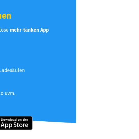
hen
nlose
mehr-tanken App
 Ladesäulen
to uvm.