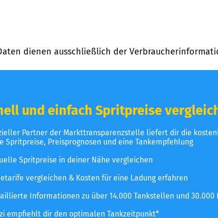
Daten dienen ausschließlich der Verbraucherinformati
ell und einfach Spritpreise vergleic
izieller Partner der Markttransparenzstelle liefert dir die koste
le Spritpreise, Preisprognosen und eine Tankempfehlung
uelle Spritpreise in deiner Nähe vergleichen
etarife vergleichen & Kosten für eine Ladung erfahren
aillierte Informationen zu über 14.000 Tankstellen und 30.000
zzi empfiehlt dir den optimalen Tankzeitpunkt*