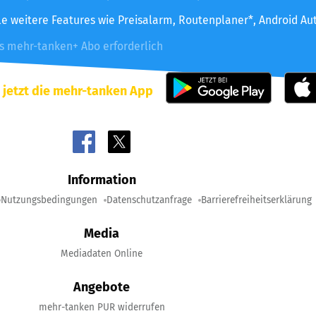
le weitere Features wie Preisalarm, Routenplaner*, Android Au
es mehr-tanken+ Abo erforderlich
 jetzt die mehr-tanken App
Information
Nutzungsbedingungen
Datenschutzanfrage
Barrierefreiheitserklärung
Media
Mediadaten Online
Angebote
mehr-tanken PUR widerrufen