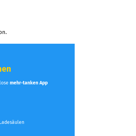
on.
hen
nlose
mehr-tanken App
 Ladesäulen