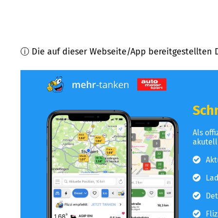
ⓘ Die auf dieser Webseite/App bereitgestellten 
Schn
Als off
akutel
Akt
Lad
Det
Fli