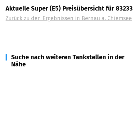
Aktuelle Super (E5) Preisübersicht für 83233
Zurück zu den Ergebnissen in
Bernau a. Chiemsee
Suche nach weiteren Tankstellen in der
Nähe
83209
Prien a. Chiemsee, Herrenchiemssee
(
4,1
km
Entfernung)
83224
Grassau
(
6,9
km Entfernung)
83112
Frasdorf
(
7,2
km Entfernung)
83253
Rimsting
(
7,5
km Entfernung)
83236
Übersee
(
7,8
km Entfernung)