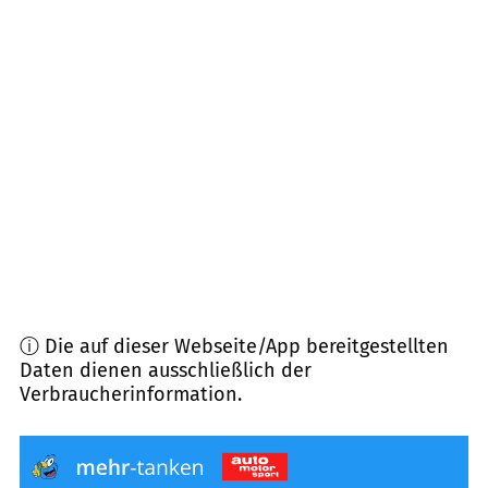
83250
Marquartstein
(
8,6
km Entfernung)
83254
Breitbrunn a. Chiemsee
(
8,8
km Entfernung)
83229
Aschau i. Chiemgau
(
9,4
km Entfernung)
83259
Schleching
(
10,4
km Entfernung)
83257
Gstadt a. Chiemsee
(
10,4
km Entfernung)
ⓘ Die auf dieser Webseite/App bereitgestellten
Daten dienen ausschließlich der
Verbraucherinformation.