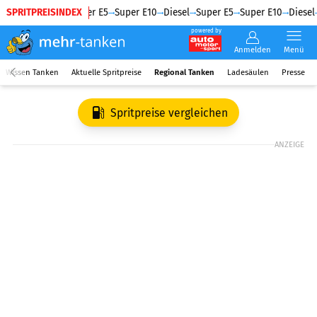
SPRITPREISINDEX
Diesel
Super E5
Super E10
Diesel
Super E5
Super E10
Diesel
powered by
Anmelden
Menü
Wissen Tanken
Aktuelle Spritpreise
Regional Tanken
Ladesäulen
Presse
Spritpreise vergleichen
ANZEIGE