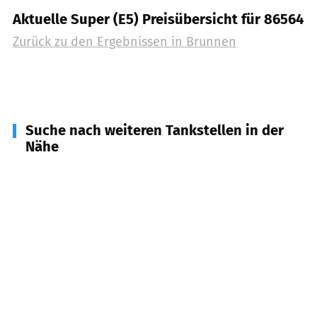
Aktuelle Super (E5) Preisübersicht für 86564
Zurück zu den Ergebnissen in
Brunnen
Suche nach weiteren Tankstellen in der
Nähe
86668
Karlshuld
(
5,6
km Entfernung)
86562
Berg im Gau
(
6,0
km Entfernung)
85123
Karlskron
(
6,3
km Entfernung)
86579
Waidhofen
(
6,3
km Entfernung)
86558
Hohenwart
(
6,6
km Entfernung)
86706
Weichering
(
8,4
km Entfernung)