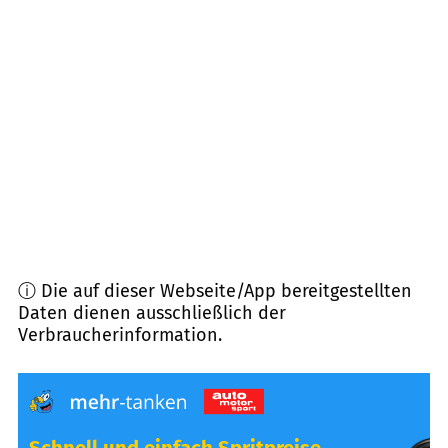
86571
Langenmosen
(
9,5
km Entfernung)
86529
Schrobenhausen
(
10,0
km Entfernung)
86669
Königsmoos
(
10,2
km Entfernung)
85309
Pörnbach
(
10,5
km Entfernung)
ⓘ Die auf dieser Webseite/App bereitgestellten
Daten dienen ausschließlich der
Verbraucherinformation.
Schnell und einfach Spritpreise