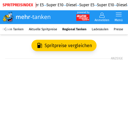
SPRITPREISINDEX
Diesel
Super E5
Super E10
Diesel
Super E5
Super E10
Diesel
powered by
Anmelden
Menü
Wissen Tanken
Aktuelle Spritpreise
Regional Tanken
Ladesäulen
Presse
Spritpreise vergleichen
ANZEIGE