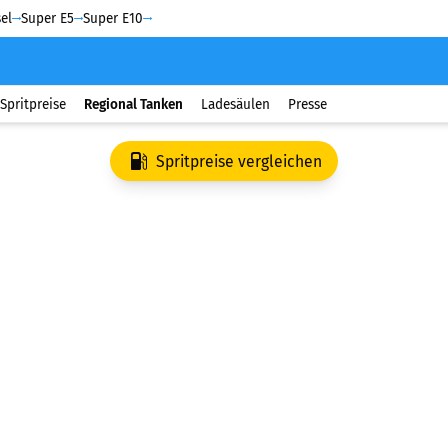
el
Super E5
Super E10
Spritpreise
Regional Tanken
Ladesäulen
Presse
Spritpreise vergleichen