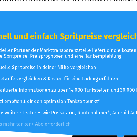
ell und einfach Spritpreise vergleic
izieller Partner der Markttransparenzstelle liefert dir die koste
le Spritpreise, Preisprognosen und eine Tankempfehlung
uelle Spritpreise in deiner Nähe vergleichen
etarife vergleichen & Kosten für eine Ladung erfahren
aillierte Informationen zu über 14.000 Tankstellen und 30.000
zzi empfiehlt dir den optimalen Tankzeitpunkt*
le weitere Features wie Preisalarm, Routenplaner*, Android Au
es mehr-tanken+ Abo erforderlich