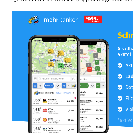
Schn
Als off
akutel
Akt
Lad
Det
Fli
Vie
*aktiv