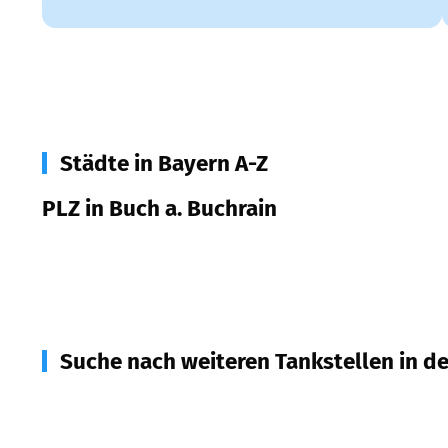
Städte in Bayern A-Z
PLZ in Buch a. Buchrain
85656
Buch a. Buchrain
Suche nach weiteren Tankstellen in d
85669
Pastetten
(
4,5
km Entfernung)
85659
Forstern
(
4,5
km Entfernung)