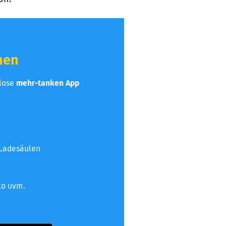
hen
nlose
mehr-tanken App
 Ladesäulen
to uvm.