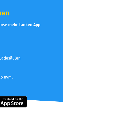
hen
nlose
mehr-tanken App
 Ladesäulen
to uvm.