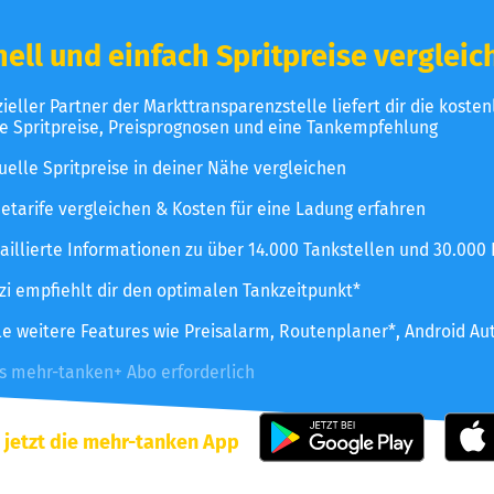
ell und einfach Spritpreise vergleic
izieller Partner der Markttransparenzstelle liefert dir die koste
le Spritpreise, Preisprognosen und eine Tankempfehlung
uelle Spritpreise in deiner Nähe vergleichen
etarife vergleichen & Kosten für eine Ladung erfahren
aillierte Informationen zu über 14.000 Tankstellen und 30.000
zzi empfiehlt dir den optimalen Tankzeitpunkt*
le weitere Features wie Preisalarm, Routenplaner*, Android Au
es mehr-tanken+ Abo erforderlich
 jetzt die mehr-tanken App