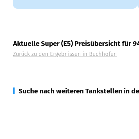
Aktuelle Super (E5) Preisübersicht für 
Zurück zu den Ergebnissen in
Buchhofen
Suche nach weiteren Tankstellen in d
94574
Wallerfing
(
4,3
km Entfernung)
94527
Aholming
(
4,6
km Entfernung)
94486
Osterhofen
(
5,4
km Entfernung)
94554
Moos
(
7,0
km Entfernung)