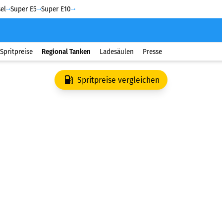
el
Super E5
Super E10
Spritpreise
Regional Tanken
Ladesäulen
Presse
Spritpreise vergleichen