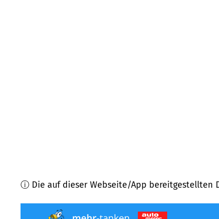
94562
Oberpöring
(
7,1
km Entfernung)
94447
Plattling
(
9,4
km Entfernung)
94428
Eichendorf
(
9,9
km Entfernung)
94557
Niederalteich
(
10,1
km Entfernung)
94563
Otzing
(
10,4
km Entfernung)
94550
Künzing
(
10,9
km Entfernung)
ⓘ Die auf dieser Webseite/App bereitgestellten 