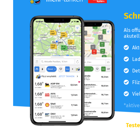
Schn
Als off
akutel
Akt
Lad
Det
Fli
Vie
*aktiv
Teste