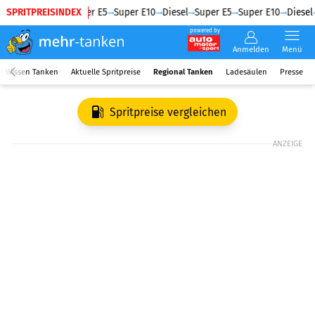
SPRITPREISINDEX
Diesel
Super E5
Super E10
Diesel
Super E5
Super E10
Diesel
powered by
Anmelden
Menü
Wissen Tanken
Aktuelle Spritpreise
Regional Tanken
Ladesäulen
Presse
Spritpreise vergleichen
ANZEIGE