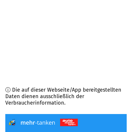
93499
Zandt
(
8,5
km Entfernung)
93483
Pösing
(
8,8
km Entfernung)
93455
Traitsching
(
8,9
km Entfernung)
93495
Weiding
(
9,0
km Entfernung)
ⓘ Die auf dieser Webseite/App bereitgestellten
Daten dienen ausschließlich der
Verbraucherinformation.