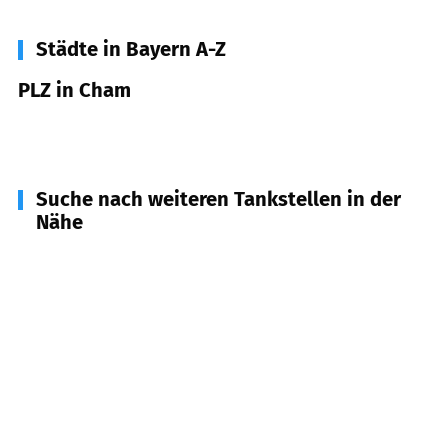
Städte in Bayern A-Z
PLZ in Cham
93413
Cham
Suche nach weiteren Tankstellen in der
Nähe
93497
Willmering
(
4,7
km Entfernung)
93486
Runding
(
6,8
km Entfernung)
93489
Schorndorf
(
6,9
km Entfernung)
93466
Chamerau
(
7,7
km Entfernung)
93494
Waffenbrunn
(
8,4
km Entfernung)
93482
Pemfling
(
8,4
km Entfernung)