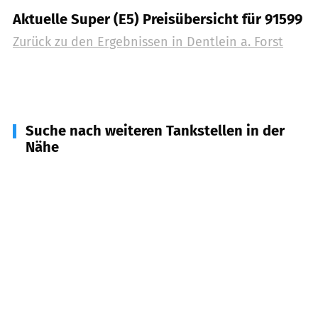
Aktuelle Super (E5) Preisübersicht für 91599
Zurück zu den Ergebnissen in
Dentlein a. Forst
Suche nach weiteren Tankstellen in der
Nähe
91596
Burk
(
4,4
km Entfernung)
91632
Wieseth
(
4,7
km Entfernung)
91731
Langfurth
(
5,2
km Entfernung)
91602
Dürrwangen
(
5,6
km Entfernung)
91555
Feuchtwangen
(
8,1
km Entfernung)
91749
Wittelshofen
(
9,0
km Entfernung)