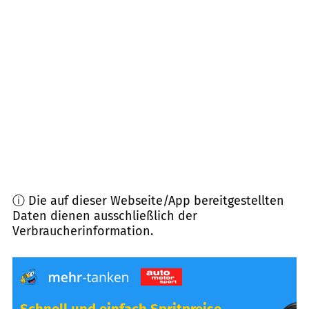
91626
Schopfloch
(
9,4
km Entfernung)
91572
Bechhofen
(
10,2
km Entfernung)
91567
Herrieden
(
10,3
km Entfernung)
91725
Ehingen
(
10,3
km Entfernung)
ⓘ Die auf dieser Webseite/App bereitgestellten
Daten dienen ausschließlich der
Verbraucherinformation.
Schnell und einfach Spritpreise