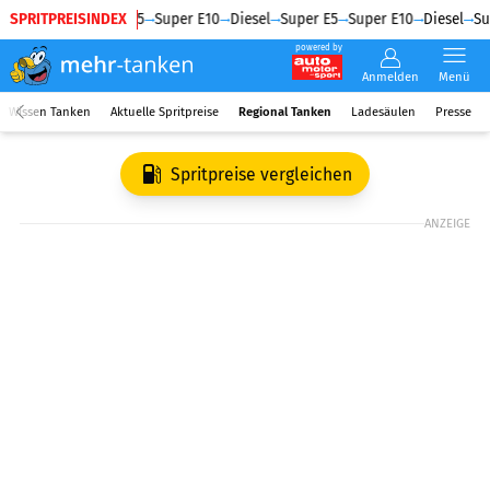
SPRITPREISINDEX
Diesel
Super E5
Super E10
Diesel
Super E5
Super E10
Diesel
Su
powered by
Anmelden
Menü
Wissen Tanken
Aktuelle Spritpreise
Regional Tanken
Ladesäulen
Presse
Spritpreise vergleichen
ANZEIGE