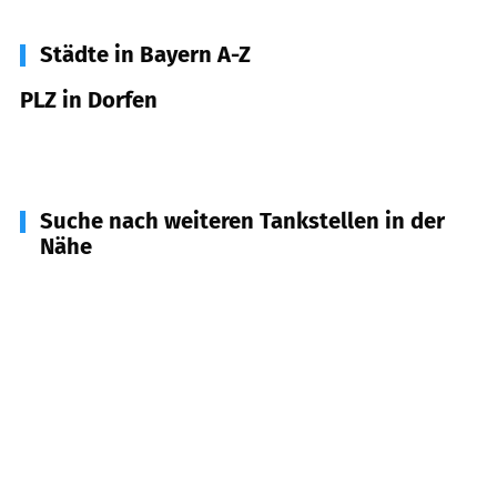
Städte in Bayern A-Z
PLZ in Dorfen
84405
Dorfen
Suche nach weiteren Tankstellen in der
Nähe
84427
Sankt Wolfgang
(
6,9
km Entfernung)
84416
Taufkirchen (Vils)
(
7,0
km Entfernung)
84419
Schwindegg
(
8,1
km Entfernung)
84435
Lengdorf
(
9,1
km Entfernung)
84428
Buchbach
(
10,6
km Entfernung)
83527
Haag i. OB
(
11,8
km Entfernung)