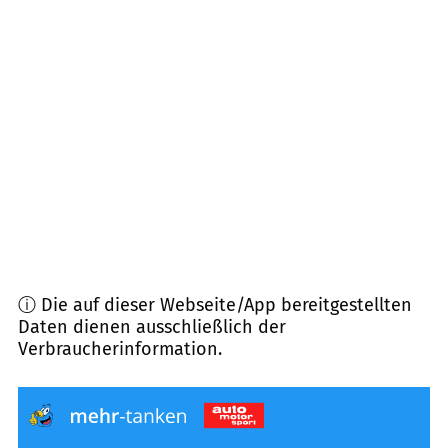
84439
Steinkirchen
(
12,3
km Entfernung)
84437
Reichertsheim
(
12,4
km Entfernung)
84149
Velden
(
12,5
km Entfernung)
84424
Isen
(
12,7
km Entfernung)
ⓘ Die auf dieser Webseite/App bereitgestellten
Daten dienen ausschließlich der
Verbraucherinformation.