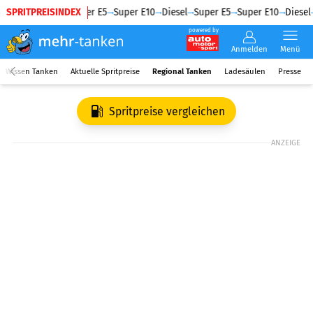
SPRITPREISINDEX
Diesel
Super E5
Super E10
Diesel
Super E5
Super E10
Diesel
powered by
Anmelden
Menü
Wissen Tanken
Aktuelle Spritpreise
Regional Tanken
Ladesäulen
Presse
Spritpreise vergleichen
ANZEIGE