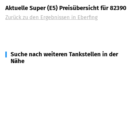
Aktuelle Super (E5) Preisübersicht für 82390
Zurück zu den Ergebnissen in
Eberfing
Suche nach weiteren Tankstellen in der
Nähe
82395
Obersöchering
(
4,7
km Entfernung)
82402
Seeshaupt
(
5,5
km Entfernung)
82387
Antdorf
(
6,8
km Entfernung)
82398
Polling
(
7,3
km Entfernung)
82436
Eglfing
(
7,3
km Entfernung)
82447
Spatzenhausen
(
7,5
km Entfernung)