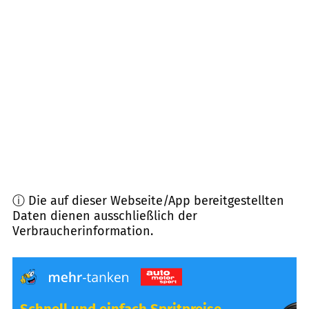
82393
Iffeldorf
(
7,6
km Entfernung)
82386
Huglfing
(
7,7
km Entfernung)
82392
Habach
(
8,2
km Entfernung)
82362
Weilheim i. OB
(
8,5
km Entfernung)
ⓘ Die auf dieser Webseite/App bereitgestellten
Daten dienen ausschließlich der
Verbraucherinformation.
Schnell und einfach Spritpreise