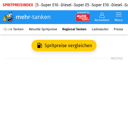
SPRITPREISINDEX
Diesel
Super E5
Super E10
Diesel
Super E5
Super E10
Diesel
Su
powered by
Anmelden
Menü
Wissen Tanken
Aktuelle Spritpreise
Regional Tanken
Ladesäulen
Presse
Spritpreise vergleichen
ANZEIGE