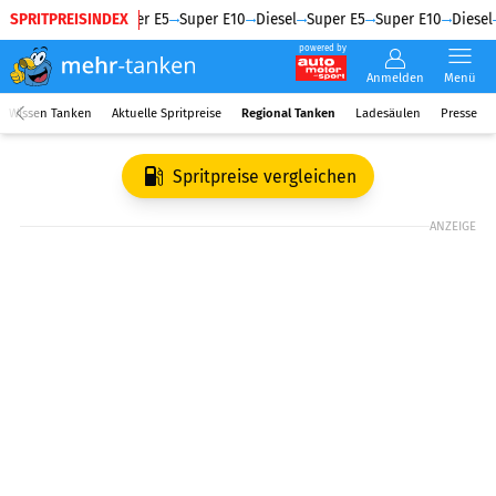
SPRITPREISINDEX
Diesel
Super E5
Super E10
Diesel
Super E5
Super E10
Diesel
powered by
Anmelden
Menü
Wissen Tanken
Aktuelle Spritpreise
Regional Tanken
Ladesäulen
Presse
Spritpreise vergleichen
ANZEIGE