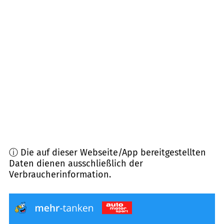
91320
Ebermannstadt
(
7,7
km Entfernung)
96114
Hirschaid
(
8,4
km Entfernung)
91352
Hallerndorf
(
8,8
km Entfernung)
91369
Wiesenthau
(
9,2
km Entfernung)
ⓘ Die auf dieser Webseite/App bereitgestellten
Daten dienen ausschließlich der
Verbraucherinformation.