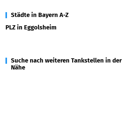
Städte in Bayern A-Z
PLZ in Eggolsheim
91330
Eggolsheim
Suche nach weiteren Tankstellen in der
Nähe
96155
Buttenheim
(
4,5
km Entfernung)
91365
Weilersbach
(
4,9
km Entfernung)
96146
Altendorf
(
6,1
km Entfernung)
91301
Forchheim
(
7,4
km Entfernung)
91356
Kirchehrenbach
(
7,6
km Entfernung)
91364
Unterleinleiter
(
7,6
km Entfernung)