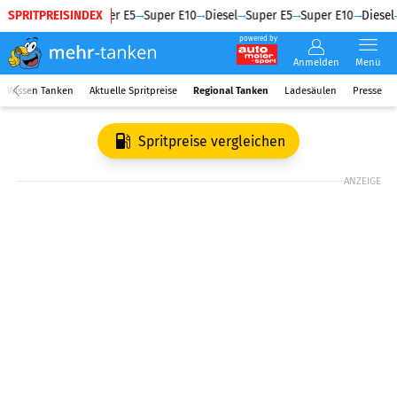
SPRITPREISINDEX
Diesel
Super E5
Super E10
Diesel
Super E5
Super E10
Diesel
powered by
Anmelden
Menü
Wissen Tanken
Aktuelle Spritpreise
Regional Tanken
Ladesäulen
Presse
Spritpreise vergleichen
ANZEIGE