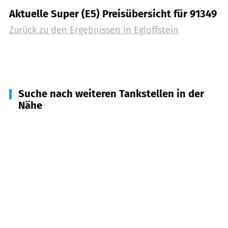
Aktuelle Super (E5) Preisübersicht für 91349
Zurück zu den Ergebnissen in
Egloffstein
Suche nach weiteren Tankstellen in der
Nähe
91286
Obertrubach
(
5,1
km Entfernung)
91362
Pretzfeld
(
5,4
km Entfernung)
91322
Gräfenberg
(
5,9
km Entfernung)
91359
Leutenbach
(
5,9
km Entfernung)
91327
Gößweinstein
(
6,8
km Entfernung)
91355
Hiltpoltstein
(
6,8
km Entfernung)