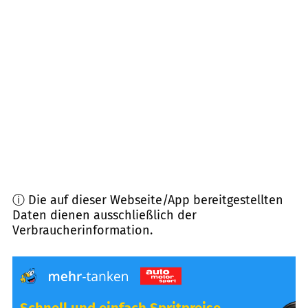
91356
Kirchehrenbach
(
8,1
km Entfernung)
91358
Kunreuth
(
8,8
km Entfernung)
91369
Wiesenthau
(
8,8
km Entfernung)
91320
Ebermannstadt
(
9,0
km Entfernung)
ⓘ Die auf dieser Webseite/App bereitgestellten
Daten dienen ausschließlich der
Verbraucherinformation.
Schnell und einfach Spritpreise