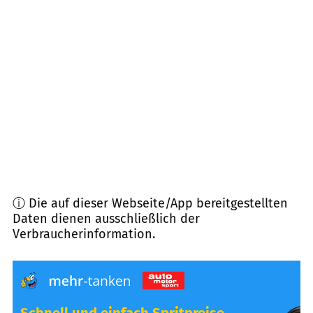
86692
Münster
(
9,0
km Entfernung)
86485
Biberbach
(
9,1
km Entfernung)
86672
Thierhaupten
(
9,6
km Entfernung)
86698
Oberndorf a.Lech
(
10,0
km Entfernung)
ⓘ Die auf dieser Webseite/App bereitgestellten
Daten dienen ausschließlich der
Verbraucherinformation.
Schnell und einfach Spritpreise