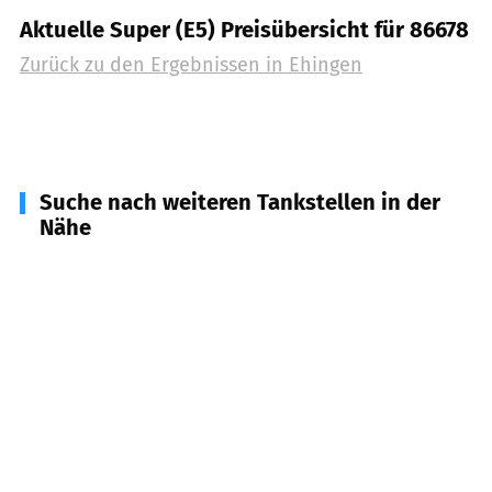
Aktuelle Super (E5) Preisübersicht für 86678
Zurück zu den Ergebnissen in
Ehingen
Suche nach weiteren Tankstellen in der
Nähe
86695
Nordendorf
(
2,7
km Entfernung)
86707
Westendorf, Kühlenthal
(
3,1
km Entfernung)
86647
Buttenwiesen
(
5,8
km Entfernung)
86679
Ellgau
(
5,9
km Entfernung)
86405
Meitingen
(
5,9
km Entfernung)
86690
Mertingen
(
6,8
km Entfernung)