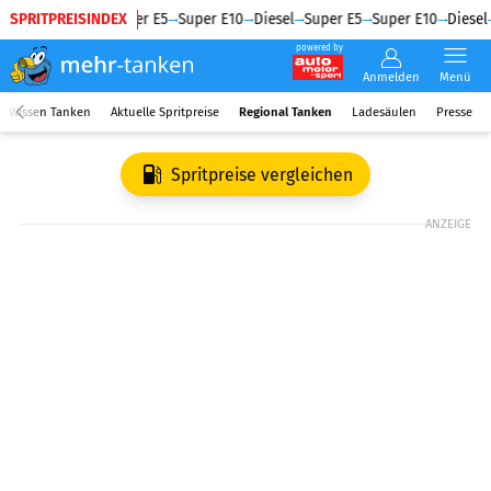
SPRITPREISINDEX
Diesel
Super E5
Super E10
Diesel
Super E5
Super E10
Diesel
powered by
Anmelden
Menü
Wissen Tanken
Aktuelle Spritpreise
Regional Tanken
Ladesäulen
Presse
Spritpreise vergleichen
ANZEIGE