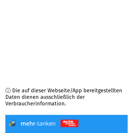
97074
Würzburg
(
6,8
km Entfernung)
97070
Würzburg
(
7,2
km Entfernung)
97080
Würzburg
(
7,4
km Entfernung)
97222
Rimpar
(
7,6
km Entfernung)
ⓘ Die auf dieser Webseite/App bereitgestellten
Daten dienen ausschließlich der
Verbraucherinformation.