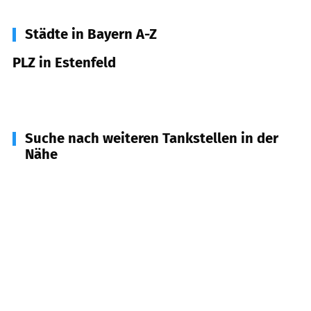
Städte in Bayern A-Z
PLZ in Estenfeld
97230
Estenfeld
Suche nach weiteren Tankstellen in der
Nähe
97273
Kürnach
(
2,7
km Entfernung)
97076
Würzburg
(
3,8
km Entfernung)
97078
Würzburg
(
3,8
km Entfernung)
97228
Rottendorf
(
4,7
km Entfernung)
97294
Unterpleichfeld
(
4,9
km Entfernung)
97218
Gerbrunn
(
6,2
km Entfernung)