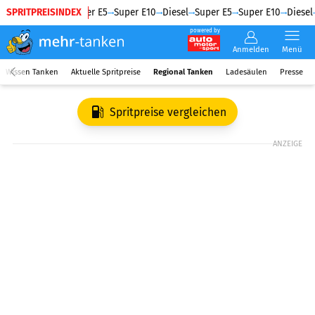
SPRITPREISINDEX
Diesel
Super E5
Super E10
Diesel
Super E5
Super E10
Diesel
powered by
Anmelden
Menü
Wissen Tanken
Aktuelle Spritpreise
Regional Tanken
Ladesäulen
Presse
Spritpreise vergleichen
ANZEIGE