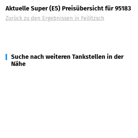
Aktuelle Super (E5) Preisübersicht für 95183
Zurück zu den Ergebnissen in
Feilitzsch
Suche nach weiteren Tankstellen in der
Nähe
95028
Hof
(
6,4
km Entfernung)
95189
Köditz
(
6,8
km Entfernung)
95030
Hof
(
7,9
km Entfernung)
07927
Hirschberg
(
8,1
km Entfernung)
95185
Gattendorf
(
8,1
km Entfernung)
07926
Gefell
(
9,4
km Entfernung)