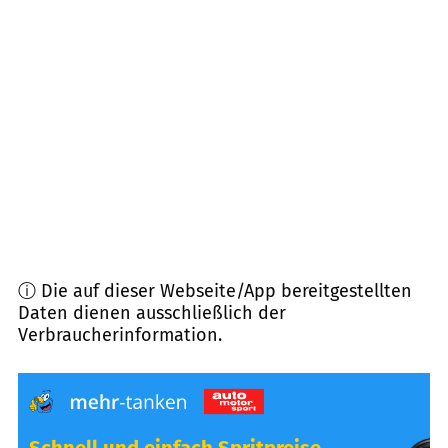
08538
Weischlitz u.a.
(
9,4
km Entfernung)
95180
Berg
(
9,4
km Entfernung)
95032
Hof
(
10,3
km Entfernung)
95182
Döhlau
(
11,2
km Entfernung)
ⓘ Die auf dieser Webseite/App bereitgestellten
Daten dienen ausschließlich der
Verbraucherinformation.
Schnell und einfach Spritpreise