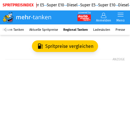
SPRITPREISINDEX
Diesel
Super E5
Super E10
Diesel
Super E5
Super E10
Diesel
powered by
Anmelden
Menü
Wissen Tanken
Aktuelle Spritpreise
Regional Tanken
Ladesäulen
Presse
Spritpreise vergleichen
ANZEIGE