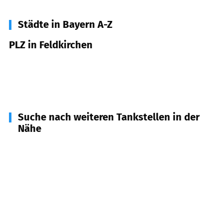
Städte in Bayern A-Z
PLZ in Feldkirchen
85622
Feldkirchen
94351
Feldkirchen
Suche nach weiteren Tankstellen in der
Nähe
85540
Haar
(
3,0
km Entfernung)
85599
Parsdorf/Hergolding
(
3,8
km Entfernung)
85591
Vaterstetten
(
3,9
km Entfernung)
85551
Kirchheim b. München
(
4,4
km Entfernung)
81829
München
(
4,7
km Entfernung)