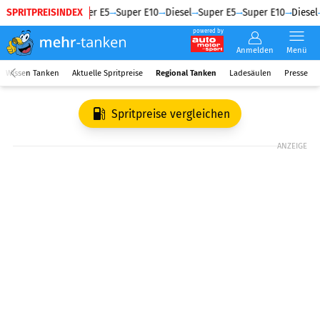
SPRITPREISINDEX
Diesel
Super E5
Super E10
Diesel
Super E5
Super E10
Diesel
powered by
Anmelden
Menü
Wissen Tanken
Aktuelle Spritpreise
Regional Tanken
Ladesäulen
Presse
Spritpreise vergleichen
ANZEIGE