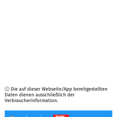
85586
Poing
(
4,8
km Entfernung)
85598
Baldham
(
5,3
km Entfernung)
85609
Aschheim
(
5,4
km Entfernung)
81827
München
(
5,9
km Entfernung)
81929
München
(
6,7
km Entfernung)
ⓘ Die auf dieser Webseite/App bereitgestellten
Daten dienen ausschließlich der
Verbraucherinformation.