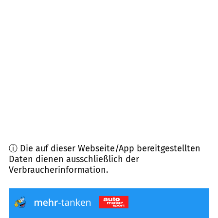
86934
Reichling
(
8,5
km Entfernung)
86981
Kinsau
(
8,6
km Entfernung)
87679
Westendorf
(
8,6
km Entfernung)
86978
Hohenfurch
(
10,4
km Entfernung)
ⓘ Die auf dieser Webseite/App bereitgestellten
Daten dienen ausschließlich der
Verbraucherinformation.