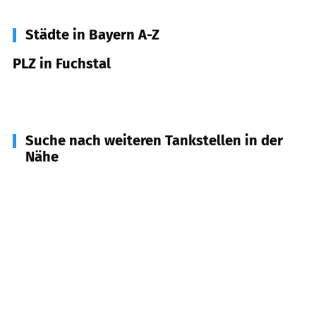
Städte in Bayern A-Z
PLZ in Fuchstal
86925
Fuchstal
Suche nach weiteren Tankstellen in der
Nähe
86920
Denklingen
(
5,1
km Entfernung)
86944
Unterdießen
(
5,3
km Entfernung)
86869
Oberostendorf
(
5,9
km Entfernung)
86875
Waal
(
6,7
km Entfernung)
87662
Kaltental
(
6,9
km Entfernung)
86946
Vilgertshofen
(
7,6
km Entfernung)