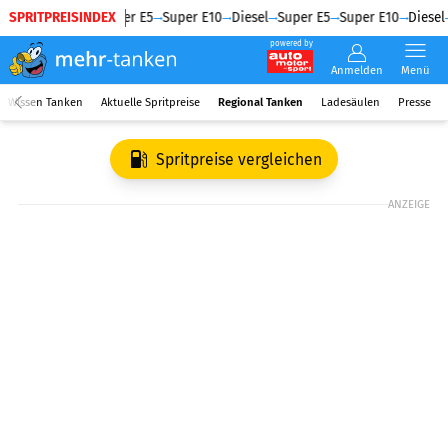
SPRITPREISINDEX
Diesel
Super E5
Super E10
Diesel
Super E5
Super E10
Diesel
powered by
Anmelden
Menü
Wissen Tanken
Aktuelle Spritpreise
Regional Tanken
Ladesäulen
Presse
Spritpreise vergleichen
ANZEIGE