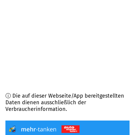
Entfernung)
86579
Waidhofen
(
10,4
km Entfernung)
86570
Inchenhofen
(
11,0
km Entfernung)
86551
Aichach
(
11,3
km Entfernung)
86571
Langenmosen
(
11,5
km Entfernung)
ⓘ Die auf dieser Webseite/App bereitgestellten
Daten dienen ausschließlich der
Verbraucherinformation.