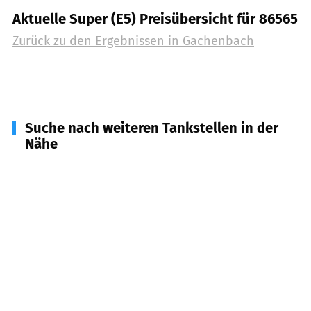
Aktuelle Super (E5) Preisübersicht für 86565
Zurück zu den Ergebnissen in
Gachenbach
Suche nach weiteren Tankstellen in der
Nähe
86561
Aresing
(
4,0
km Entfernung)
86556
Kühbach
(
5,1
km Entfernung)
86576
Schiltberg
(
5,4
km Entfernung)
86529
Schrobenhausen
(
7,6
km Entfernung)
85302
Gerolsbach
(
8,0
km Entfernung)
86567
Hilgertshausen-Tandern
(
9,8
km