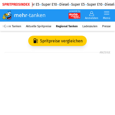
SPRITPREISINDEX
Diesel
Super E5
Super E10
Diesel
Super E5
Super E10
Diesel
powered by
Anmelden
Menü
Wissen Tanken
Aktuelle Spritpreise
Regional Tanken
Ladesäulen
Presse
Spritpreise vergleichen
ANZEIGE