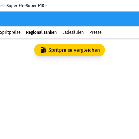
el
Super E5
Super E10
Spritpreise
Regional Tanken
Ladesäulen
Presse
Spritpreise vergleichen