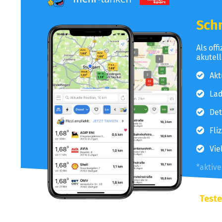
Schn
Als off
akutel
Akt
Lad
Det
Fli
Vie
*aktiv
Teste