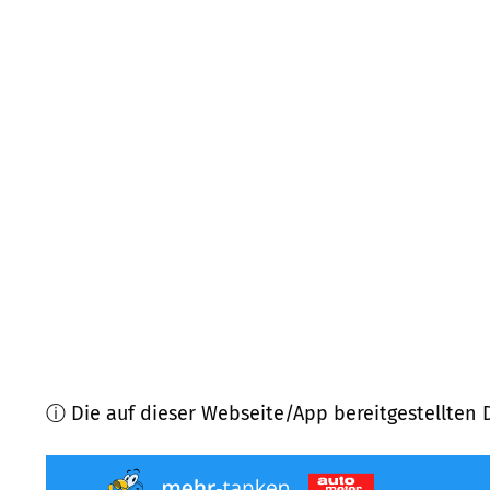
83679
Sachsenkam
(
10,3
km Entfernung)
83703
Gmund a. Tegernsee
(
10,9
km Entfernung)
83684
Tegernsee
(
11,6
km Entfernung)
83670
Bad Heilbrunn
(
12,6
km Entfernung)
83673
Bichl
(
13,3
km Entfernung)
83708
Kreuth
(
13,6
km Entfernung)
ⓘ Die auf dieser Webseite/App bereitgestellten 