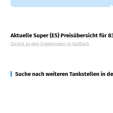
Aktuelle Super (E5) Preisübersicht für 8
Zurück zu den Ergebnissen in
Gaißach
Suche nach weiteren Tankstellen in d
83677
Reichersbeuern
(
5,0
km Entfernung)
83707
Bad Wiessee
(
6,6
km Entfernung)
83646
Bad Tölz, Wackersberg
(
7,1
km Entfernung)
83666
Waakirchen
(
7,8
km Entfernung)