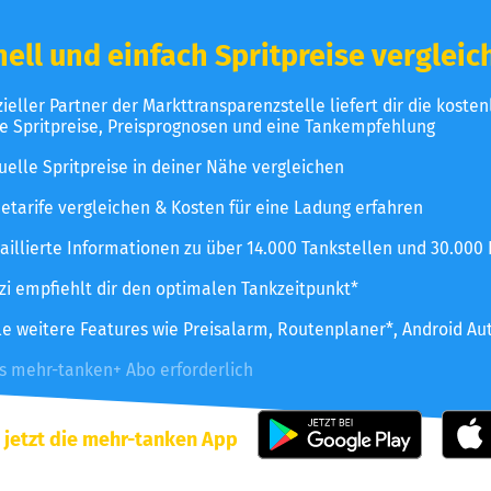
ell und einfach Spritpreise vergleic
izieller Partner der Markttransparenzstelle liefert dir die koste
le Spritpreise, Preisprognosen und eine Tankempfehlung
uelle Spritpreise in deiner Nähe vergleichen
etarife vergleichen & Kosten für eine Ladung erfahren
aillierte Informationen zu über 14.000 Tankstellen und 30.000
zzi empfiehlt dir den optimalen Tankzeitpunkt*
le weitere Features wie Preisalarm, Routenplaner*, Android Au
es mehr-tanken+ Abo erforderlich
 jetzt die mehr-tanken App