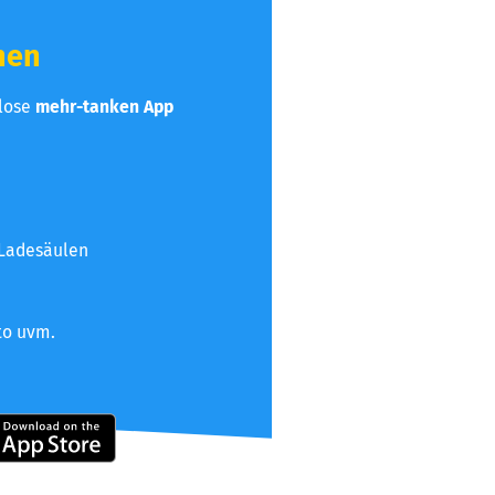
hen
nlose
mehr-tanken App
 Ladesäulen
to uvm.