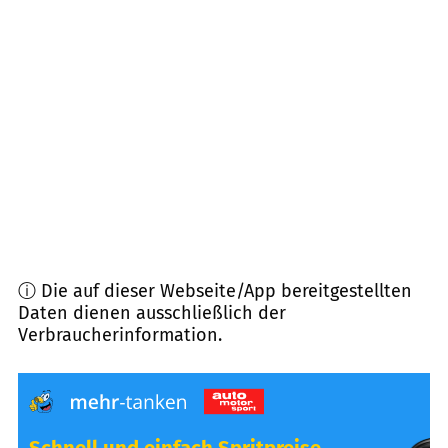
97839
Esselbach
(
7,2
km Entfernung)
97828
Marktheidenfeld
(
7,5
km Entfernung)
97904
Dorfprozelten
(
8,0
km Entfernung)
97855
Triefenstein
(
8,3
km Entfernung)
ⓘ Die auf dieser Webseite/App bereitgestellten
Daten dienen ausschließlich der
Verbraucherinformation.
Schnell und einfach Spritpreise