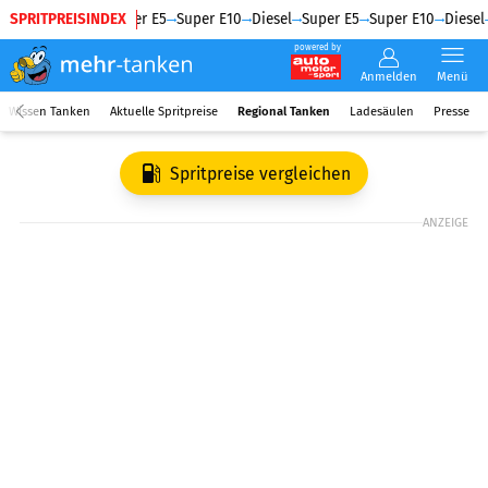
SPRITPREISINDEX
Diesel
Super E5
Super E10
Diesel
Super E5
Super E10
Diesel
powered by
Anmelden
Menü
Wissen Tanken
Aktuelle Spritpreise
Regional Tanken
Ladesäulen
Presse
Spritpreise vergleichen
ANZEIGE