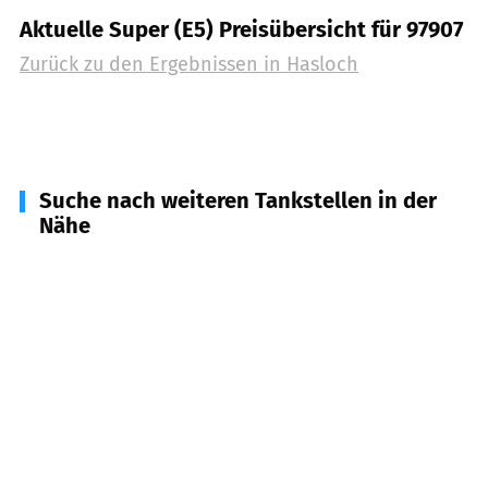
Aktuelle Super (E5) Preisübersicht für 97907
Zurück zu den Ergebnissen in
Hasloch
Suche nach weiteren Tankstellen in der
Nähe
97906
Faulbach
(
2,5
km Entfernung)
97852
Schollbrunn
(
3,4
km Entfernung)
97892
Kreuzwertheim
(
4,0
km Entfernung)
97909
Stadtprozelten
(
6,2
km Entfernung)
97901
Altenbuch
(
6,7
km Entfernung)
97877
Wertheim
(
7,1
km Entfernung)