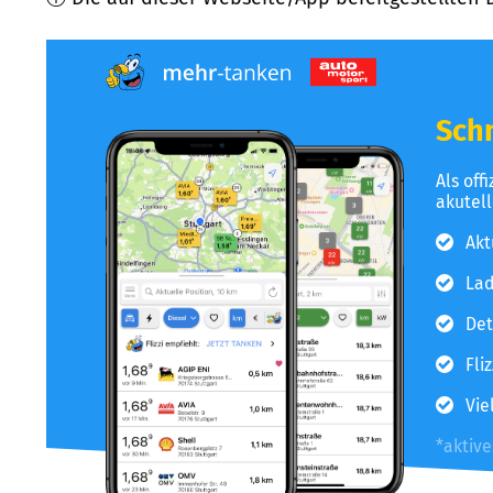
Schn
Als off
akutel
Akt
Lad
Det
Fli
Vie
*aktiv