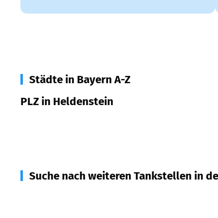
Städte in Bayern A-Z
PLZ in Heldenstein
84431
Heldenstein
Suche nach weiteren Tankstellen in d
84544
Aschau a. Inn
(
4,6
km Entfernung)
84539
Ampfing
(
5,3
km Entfernung)