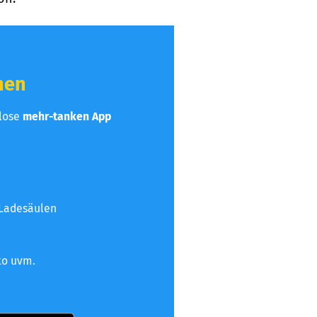
hen
nlose
mehr-tanken App
 Ladesäulen
to uvm.