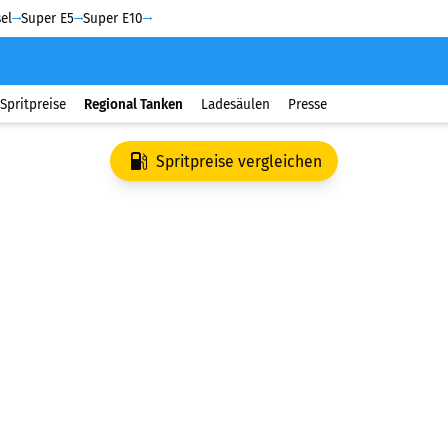
el
Super E5
Super E10
Spritpreise
Regional Tanken
Ladesäulen
Presse
Spritpreise vergleichen