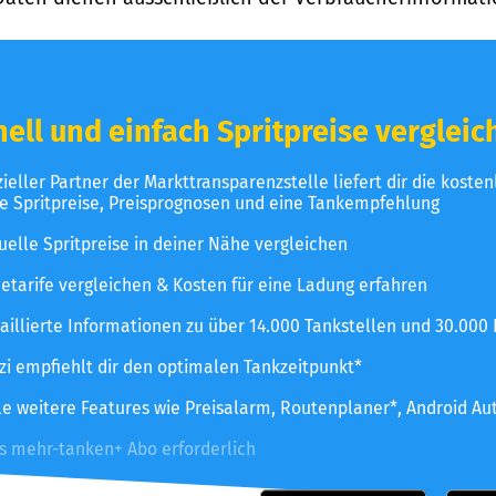
ell und einfach Spritpreise vergleic
izieller Partner der Markttransparenzstelle liefert dir die koste
le Spritpreise, Preisprognosen und eine Tankempfehlung
uelle Spritpreise in deiner Nähe vergleichen
etarife vergleichen & Kosten für eine Ladung erfahren
aillierte Informationen zu über 14.000 Tankstellen und 30.000
zzi empfiehlt dir den optimalen Tankzeitpunkt*
le weitere Features wie Preisalarm, Routenplaner*, Android Au
es mehr-tanken+ Abo erforderlich