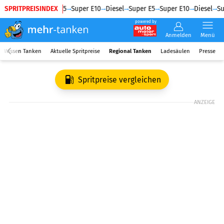
SPRITPREISINDEX
Diesel
Super E5
Super E10
Diesel
Super E5
Super E10
Diesel
Su
powered by
Anmelden
Menü
Wissen Tanken
Aktuelle Spritpreise
Regional Tanken
Ladesäulen
Presse
Spritpreise vergleichen
ANZEIGE