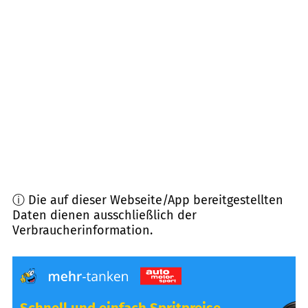
85368
Moosburg a.d. Isar
(
10,0
km Entfernung)
85410
Haag a.d. Amper
(
10,0
km Entfernung)
84079
Bruckberg
(
10,0
km Entfernung)
84091
Attenhofen
(
11,2
km Entfernung)
ⓘ Die auf dieser Webseite/App bereitgestellten
Daten dienen ausschließlich der
Verbraucherinformation.
Schnell und einfach Spritpreise