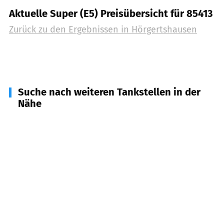
Aktuelle Super (E5) Preisübersicht für 85413
Zurück zu den Ergebnissen in
Hörgertshausen
Suche nach weiteren Tankstellen in der
Nähe
85419
Mauern
(
4,4
km Entfernung)
85408
Gammelsdorf
(
4,9
km Entfernung)
85405
Nandlstadt
(
5,3
km Entfernung)
84106
Volkenschwand
(
5,8
km Entfernung)
84101
Obersüßbach
(
6,8
km Entfernung)
84104
Rudelzhausen
(
7,3
km Entfernung)