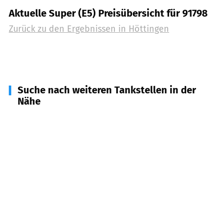
Aktuelle Super (E5) Preisübersicht für 91798
Zurück zu den Ergebnissen in
Höttingen
Suche nach weiteren Tankstellen in der
Nähe
91796
Ettenstatt
(
3,9
km Entfernung)
91785
Pleinfeld
(
5,2
km Entfernung)
91792
Ellingen
(
5,7
km Entfernung)
91781
Weißenburg i. Bay.
(
6,4
km Entfernung)
91187
Röttenbach
(
9,2
km Entfernung)
91790
Nennslingen
(
9,3
km Entfernung)