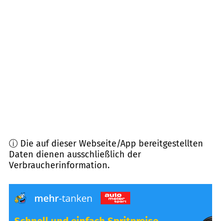
91180
Heideck
(
10,5
km Entfernung)
91793
Alesheim
(
10,9
km Entfernung)
91738
Pfofeld
(
11,9
km Entfernung)
91741
Theilenhofen
(
12,4
km Entfernung)
ⓘ Die auf dieser Webseite/App bereitgestellten
Daten dienen ausschließlich der
Verbraucherinformation.
Schnell und einfach Spritpreise