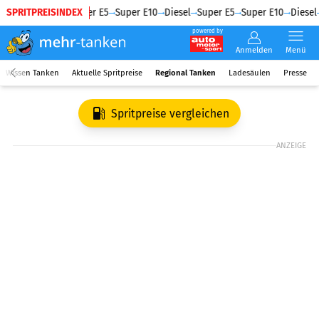
SPRITPREISINDEX
Diesel
Super E5
Super E10
Diesel
Super E5
Super E10
Diesel
powered by
Anmelden
Menü
Wissen Tanken
Aktuelle Spritpreise
Regional Tanken
Ladesäulen
Presse
Spritpreise vergleichen
ANZEIGE