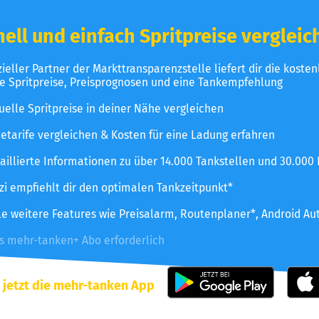
ell und einfach Spritpreise vergleic
izieller Partner der Markttransparenzstelle liefert dir die koste
le Spritpreise, Preisprognosen und eine Tankempfehlung
uelle Spritpreise in deiner Nähe vergleichen
etarife vergleichen & Kosten für eine Ladung erfahren
aillierte Informationen zu über 14.000 Tankstellen und 30.000
zzi empfiehlt dir den optimalen Tankzeitpunkt*
le weitere Features wie Preisalarm, Routenplaner*, Android Au
es mehr-tanken+ Abo erforderlich
 jetzt die mehr-tanken App