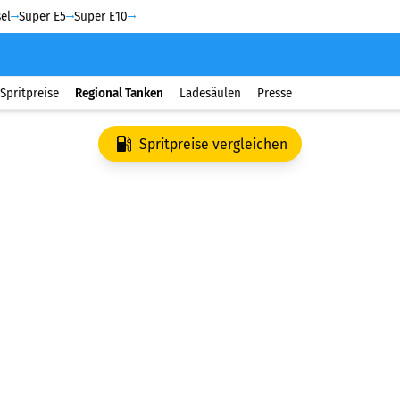
el
Super E5
Super E10
Spritpreise
Regional Tanken
Ladesäulen
Presse
Spritpreise vergleichen