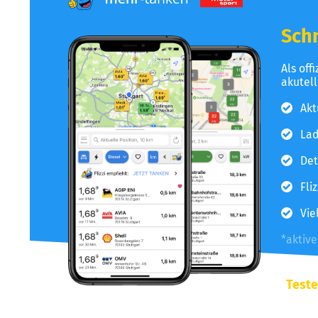
Schn
Als off
akutel
Akt
Lad
Det
Fli
Vie
*aktiv
Teste