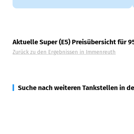
Aktuelle Super (E5) Preisübersicht für 
Zurück zu den Ergebnissen in
Immenreuth
Suche nach weiteren Tankstellen in d
95694
Mehlmeisel
(
4,5
km Entfernung)
95485
Warmensteinach
(
5,0
km Entfernung)
95466
Weidenberg, Kirchenpingarten
(
5,3
km Entf
95686
Fichtelberg
(
5,8
km Entfernung)