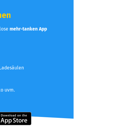
hen
nlose
mehr-tanken App
 Ladesäulen
to uvm.