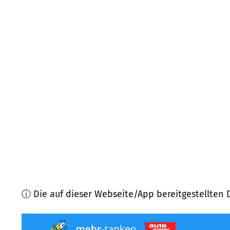
95682
Brand
(
6,7
km Entfernung)
95508
Kulmain
(
8,5
km Entfernung)
95683
Ebnath
(
9,4
km Entfernung)
95469
Speichersdorf
(
9,5
km Entfernung)
95497
Goldkronach
(
9,6
km Entfernung)
95697
Nagel
(
9,8
km Entfernung)
ⓘ Die auf dieser Webseite/App bereitgestellten 