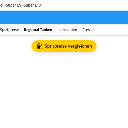
el
Super E5
Super E10
Spritpreise
Regional Tanken
Ladesäulen
Presse
Spritpreise vergleichen