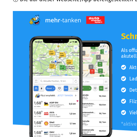
Schn
Als off
akutel
Akt
Lad
Det
Fli
Vie
*aktiv