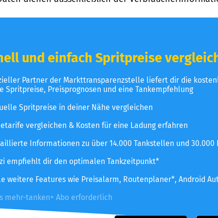
ell und einfach Spritpreise vergleic
izieller Partner der Markttransparenzstelle liefert dir die koste
le Spritpreise, Preisprognosen und eine Tankempfehlung
uelle Spritpreise in deiner Nähe vergleichen
etarife vergleichen & Kosten für eine Ladung erfahren
aillierte Informationen zu über 14.000 Tankstellen und 30.000
zzi empfiehlt dir den optimalen Tankzeitpunkt*
le weitere Features wie Preisalarm, Routenplaner*, Android Au
es mehr-tanken+ Abo erforderlich