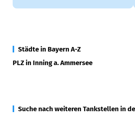
Städte in Bayern A-Z
PLZ in Inning a. Ammersee
82266
Inning a. Ammersee
Suche nach weiteren Tankstellen in d
82279
Eching a. Ammersee
(
2,9
km Entfernung)
82237
Wörthsee
(
3,8
km Entfernung)