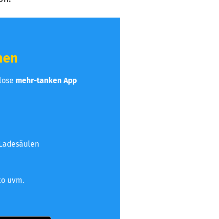
hen
nlose
mehr-tanken App
 Ladesäulen
to uvm.