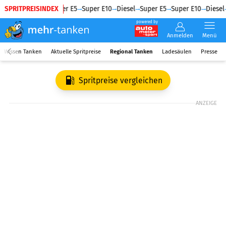
SPRITPREISINDEX
Diesel
Super E5
Super E10
Diesel
Super E5
Super E10
Diesel
powered by
Anmelden
Menü
Wissen Tanken
Aktuelle Spritpreise
Regional Tanken
Ladesäulen
Presse
Spritpreise vergleichen
ANZEIGE