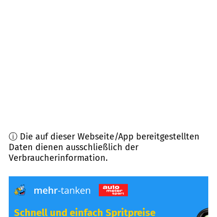
87668
Rieden
(
8,2
km Entfernung)
87665
Mauerstetten
(
8,9
km Entfernung)
87674
Ruderatshofen
(
9,5
km Entfernung)
87656
Germaringen
(
9,6
km Entfernung)
ⓘ Die auf dieser Webseite/App bereitgestellten
Daten dienen ausschließlich der
Verbraucherinformation.
Schnell und einfach Spritpreise