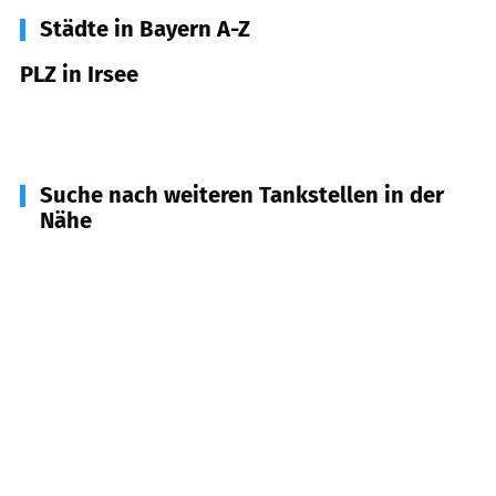
Städte in Bayern A-Z
PLZ in Irsee
87660
Irsee
Suche nach weiteren Tankstellen in der
Nähe
87666
Pforzen
(
4,5
km Entfernung)
87654
Friesenried
(
4,7
km Entfernung)
87600
Kaufbeuren
(
5,0
km Entfernung)
87650
Baisweil
(
5,2
km Entfernung)
87653
Eggenthal
(
5,4
km Entfernung)
87782
Unteregg
(
8,1
km Entfernung)