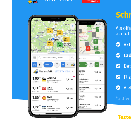
Schn
Als off
akutel
Akt
Lad
Det
Fli
Vie
*aktiv
Teste