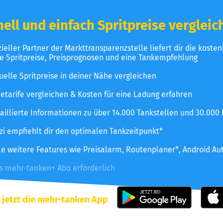
ell und einfach Spritpreise vergleic
izieller Partner der Markttransparenzstelle liefert dir die koste
le Spritpreise, Preisprognosen und eine Tankempfehlung
uelle Spritpreise in deiner Nähe vergleichen
etarife vergleichen & Kosten für eine Ladung erfahren
aillierte Informationen zu über 14.000 Tankstellen und 30.000
zzi empfiehlt dir den optimalen Tankzeitpunkt*
le weitere Features wie Preisalarm, Routenplaner*, Android Au
es mehr-tanken+ Abo erforderlich
 jetzt die mehr-tanken App