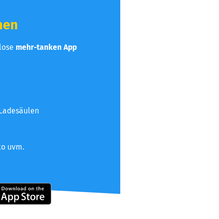
hen
nlose
mehr-tanken App
 Ladesäulen
to uvm.