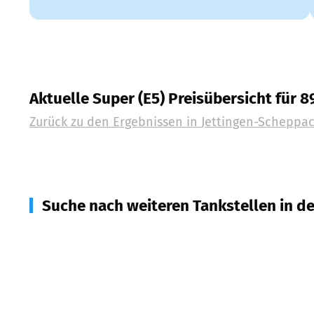
Aktuelle Super (E5) Preisübersicht für 
Zurück zu den Ergebnissen in
Jettingen-Scheppa
Suche nach weiteren Tankstellen in d
89365
Röfingen
(
3,9
km Entfernung)
89349
Burtenbach
(
5,0
km Entfernung)
89361
Landensberg
(
6,2
km Entfernung)
89356
Haldenwang
(
6,3
km Entfernung)