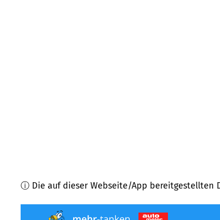
89331
Burgau
(
7,2
km Entfernung)
89358
Kammeltal
(
7,3
km Entfernung)
86505
Münsterhausen
(
8,7
km Entfernung)
89368
Winterbach
(
8,7
km Entfernung)
89350
Dürrlauingen
(
8,8
km Entfernung)
86441
Zusmarshausen
(
10,0
km Entfernung)
ⓘ Die auf dieser Webseite/App bereitgestellten 