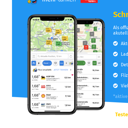
Schn
Als off
akutel
Akt
Lad
Det
Fli
Vie
*aktiv
Teste