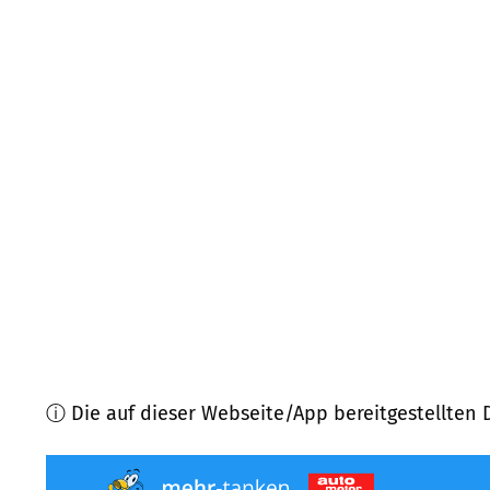
97828
Marktheidenfeld
(
6,1
km Entfernung)
97280
Remlingen
(
6,7
km Entfernung)
97851
Rothenfels
(
7,8
km Entfernung)
97855
Triefenstein
(
7,8
km Entfernung)
97840
Hafenlohr, Rothenbuch
(
8,5
km Entfernung
97839
Esselbach
(
8,6
km Entfernung)
ⓘ Die auf dieser Webseite/App bereitgestellten 