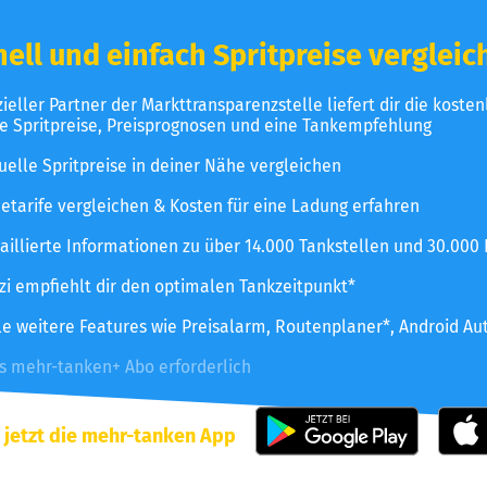
ell und einfach Spritpreise vergleic
izieller Partner der Markttransparenzstelle liefert dir die koste
le Spritpreise, Preisprognosen und eine Tankempfehlung
uelle Spritpreise in deiner Nähe vergleichen
etarife vergleichen & Kosten für eine Ladung erfahren
aillierte Informationen zu über 14.000 Tankstellen und 30.000
zzi empfiehlt dir den optimalen Tankzeitpunkt*
le weitere Features wie Preisalarm, Routenplaner*, Android Au
es mehr-tanken+ Abo erforderlich
 jetzt die mehr-tanken App