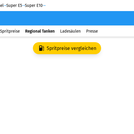
el
Super E5
Super E10
Spritpreise
Regional Tanken
Ladesäulen
Presse
Spritpreise vergleichen