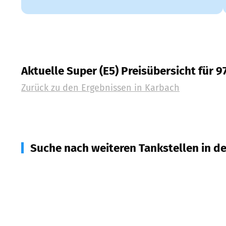
Aktuelle Super (E5) Preisübersicht für 
Zurück zu den Ergebnissen in
Karbach
Suche nach weiteren Tankstellen in d
97837
Erlenbach b. Marktheidenfeld
(
4,6
km Entfe
97834
Birkenfeld
(
5,1
km Entfernung)
97857
Urspringen
(
5,1
km Entfernung)
97849
Roden
(
5,6
km Entfernung)