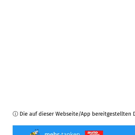
92676
Eschenbach i.d. OPf.
(
8,8
km Entfernung)
92681
Erbendorf
(
9,6
km Entfernung)
95508
Kulmain
(
10,0
km Entfernung)
95469
Speichersdorf
(
10,2
km Entfernung)
95519
Vorbach
(
12,1
km Entfernung)
95704
Pullenreuth
(
12,4
km Entfernung)
ⓘ Die auf dieser Webseite/App bereitgestellten 