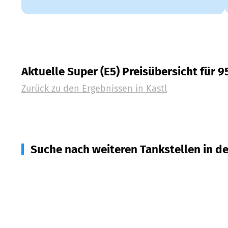
Aktuelle Super (E5) Preisübersicht für 
Zurück zu den Ergebnissen in
Kastl
Suche nach weiteren Tankstellen in d
95478
Kemnath
(
4,1
km Entfernung)
92724
Trabitz
(
4,7
km Entfernung)
95514
Neustadt a. Kulm
(
5,5
km Entfernung)
92690
Pressath
(
7,8
km Entfernung)