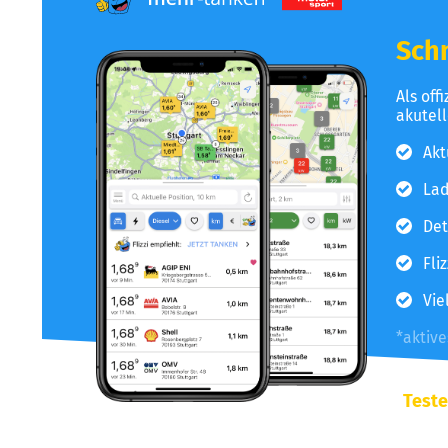
Schn
Als off
akutel
Akt
Lad
Det
Fli
Vie
*aktiv
Teste