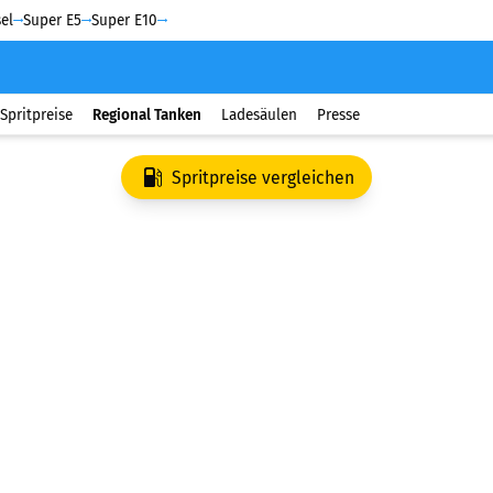
el
Super E5
Super E10
Spritpreise
Regional Tanken
Ladesäulen
Presse
Spritpreise vergleichen