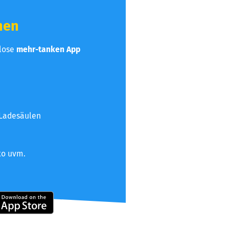
hen
nlose
mehr-tanken App
 Ladesäulen
to uvm.