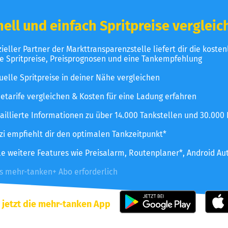
ell und einfach Spritpreise vergleic
izieller Partner der Markttransparenzstelle liefert dir die koste
le Spritpreise, Preisprognosen und eine Tankempfehlung
uelle Spritpreise in deiner Nähe vergleichen
etarife vergleichen & Kosten für eine Ladung erfahren
aillierte Informationen zu über 14.000 Tankstellen und 30.000
zzi empfiehlt dir den optimalen Tankzeitpunkt*
le weitere Features wie Preisalarm, Routenplaner*, Android Au
es mehr-tanken+ Abo erforderlich
 jetzt die mehr-tanken App