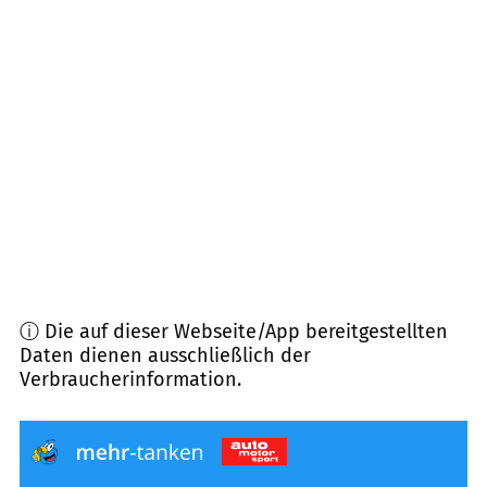
85131
Pollenfeld
(
14,0
km Entfernung)
92334
Berching
(
14,3
km Entfernung)
85113
Böhmfeld
(
14,7
km Entfernung)
85122
Hitzhofen
(
15,0
km Entfernung)
ⓘ Die auf dieser Webseite/App bereitgestellten
Daten dienen ausschließlich der
Verbraucherinformation.