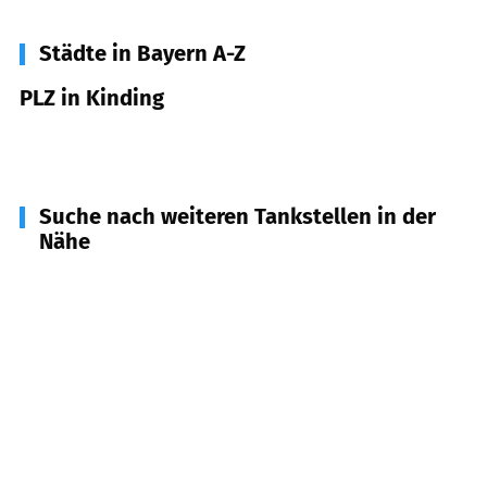
Städte in Bayern A-Z
PLZ in Kinding
85125
Kinding
Suche nach weiteren Tankstellen in der
Nähe
85110
Kipfenberg
(
7,0
km Entfernung)
91171
Greding
(
7,5
km Entfernung)
92339
Beilngries
(
8,4
km Entfernung)
85095
Denkendorf
(
10,4
km Entfernung)
85137
Walting
(
10,8
km Entfernung)
85135
Titting
(
12,0
km Entfernung)