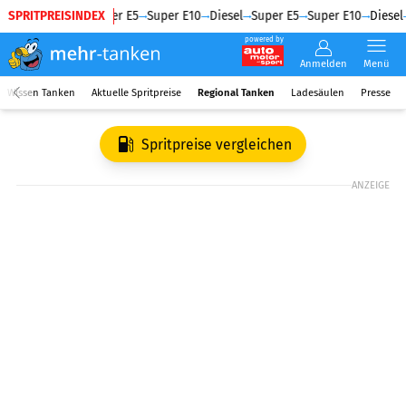
SPRITPREISINDEX
Diesel
Super E5
Super E10
Diesel
Super E5
Super E10
Diesel
powered by
Anmelden
Menü
Wissen Tanken
Aktuelle Spritpreise
Regional Tanken
Ladesäulen
Presse
Spritpreise vergleichen
ANZEIGE