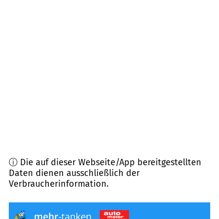
84056
Rottenburg a.d. Laaber
(
10,5
km
Entfernung)
93345
Hausen
(
10,6
km Entfernung)
84076
Pfeffenhausen
(
11,3
km Entfernung)
84097
Herrngiersdorf
(
11,6
km Entfernung)
ⓘ Die auf dieser Webseite/App bereitgestellten
Daten dienen ausschließlich der
Verbraucherinformation.