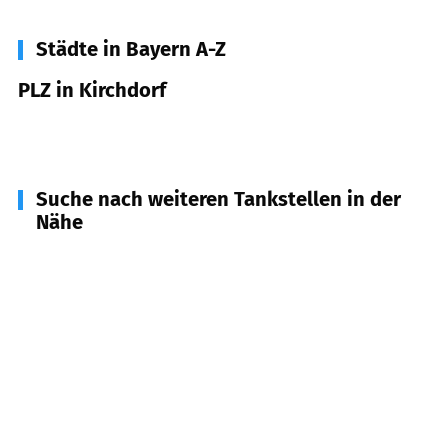
Städte in Bayern A-Z
PLZ in Kirchdorf
93348
Kirchdorf
Suche nach weiteren Tankstellen in der
Nähe
93359
Wildenberg
(
4,2
km Entfernung)
93352
Rohr i. NB
(
4,2
km Entfernung)
93354
Siegenburg
(
4,7
km Entfernung)
93358
Train
(
7,7
km Entfernung)
93326
Abensberg
(
8,5
km Entfernung)
84094
Elsendorf
(
9,8
km Entfernung)