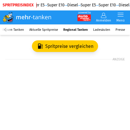
SPRITPREISINDEX
Diesel
Super E5
Super E10
Diesel
Super E5
Super E10
Diesel
powered by
Anmelden
Menü
Wissen Tanken
Aktuelle Spritpreise
Regional Tanken
Ladesäulen
Presse
Spritpreise vergleichen
ANZEIGE