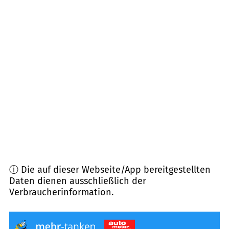
97234
Reichenberg, Guttenberger Wald
(
7,9
km
Entfernung)
97947
Grünsfeld
(
8,0
km Entfernung)
97270
Kist, Irtenberger Wald
(
9,2
km Entfernung)
97253
Gaukönigshofen
(
10,6
km Entfernung)
ⓘ Die auf dieser Webseite/App bereitgestellten
Daten dienen ausschließlich der
Verbraucherinformation.