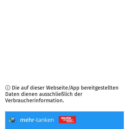
82432
Walchensee
(
8,3
km Entfernung)
82392
Habach
(
10,5
km Entfernung)
82441
Ohlstadt
(
10,8
km Entfernung)
82377
Penzberg
(
11,6
km Entfernung)
ⓘ Die auf dieser Webseite/App bereitgestellten
Daten dienen ausschließlich der
Verbraucherinformation.