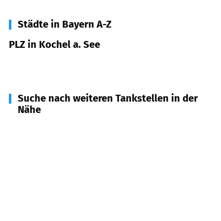
Städte in Bayern A-Z
PLZ in Kochel a. See
82431
Kochel a. See
Suche nach weiteren Tankstellen in der
Nähe
83671
Benediktbeuern
(
4,9
km Entfernung)
82444
Schlehdorf
(
5,5
km Entfernung)
82439
Großweil
(
6,5
km Entfernung)
82404
Sindelsdorf
(
7,5
km Entfernung)
83676
Jachenau
(
7,7
km Entfernung)
83673
Bichl
(
8,1
km Entfernung)