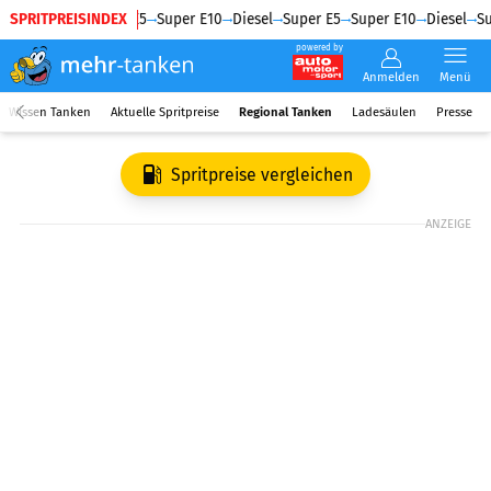
SPRITPREISINDEX
Diesel
Super E5
Super E10
Diesel
Super E5
Super E10
Diesel
Su
powered by
Anmelden
Menü
Wissen Tanken
Aktuelle Spritpreise
Regional Tanken
Ladesäulen
Presse
Spritpreise vergleichen
ANZEIGE