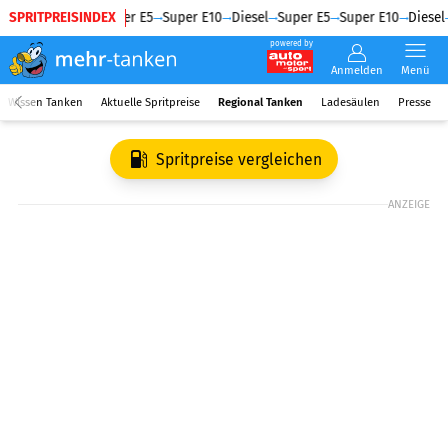
SPRITPREISINDEX
Diesel
Super E5
Super E10
Diesel
Super E5
Super E10
Diesel
powered by
Anmelden
Menü
Wissen Tanken
Aktuelle Spritpreise
Regional Tanken
Ladesäulen
Presse
Spritpreise vergleichen
ANZEIGE