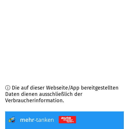
93055
Regensburg
(
7,6
km Entfernung)
93053
Regensburg
(
8,2
km Entfernung)
93080
Pentling
(
9,2
km Entfernung)
93092
Barbing
(
9,2
km Entfernung)
ⓘ Die auf dieser Webseite/App bereitgestellten
Daten dienen ausschließlich der
Verbraucherinformation.