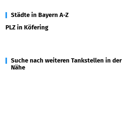
Städte in Bayern A-Z
PLZ in Köfering
93096
Köfering
Suche nach weiteren Tankstellen in der
Nähe
93083
Obertraubling
(
2,8
km Entfernung)
93087
Alteglofsheim
(
3,0
km Entfernung)
93107
Thalmassing
(
4,7
km Entfernung)
93073
Neutraubling
(
5,0
km Entfernung)
93098
Mintraching
(
5,9
km Entfernung)
93095
Hagelstadt
(
6,1
km Entfernung)