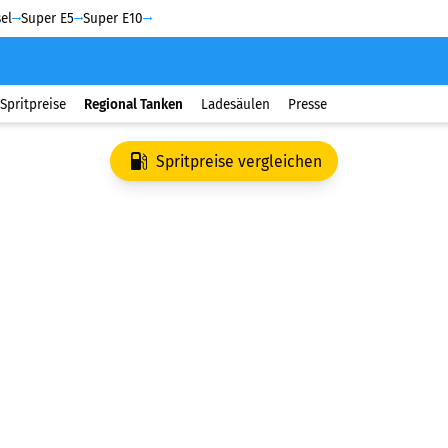
el
Super E5
Super E10
Spritpreise
Regional Tanken
Ladesäulen
Presse
Spritpreise vergleichen