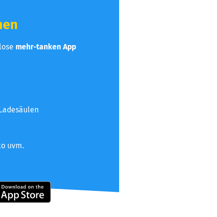
hen
nlose
mehr-tanken App
 Ladesäulen
to uvm.