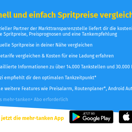
ell und einfach Spritpreise vergleic
izieller Partner der Markttransparenzstelle liefert dir die koste
le Spritpreise, Preisprognosen und eine Tankempfehlung
uelle Spritpreise in deiner Nähe vergleichen
etarife vergleichen & Kosten für eine Ladung erfahren
aillierte Informationen zu über 14.000 Tankstellen und 30.000
zzi empfiehlt dir den optimalen Tankzeitpunkt*
le weitere Features wie Preisalarm, Routenplaner*, Android Au
es mehr-tanken+ Abo erforderlich
 jetzt die mehr-tanken App