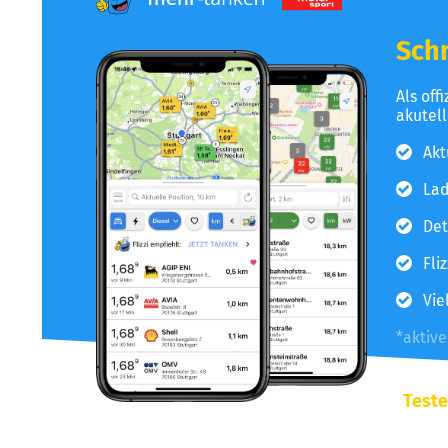
Schn
Als off
akutel
Akt
Lad
Det
Fli
Vie
*aktiv
Teste