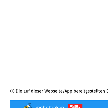
93188
Pielenhofen
(
6,0
km Entfernung)
93049
Regensburg
(
6,0
km Entfernung)
93195
Wolfsegg
(
6,6
km Entfernung)
93047
Regensburg
(
6,8
km Entfernung)
93051
Regensburg
(
7,8
km Entfernung)
93173
Wenzenbach
(
8,6
km Entfernung)
ⓘ Die auf dieser Webseite/App bereitgestellten 