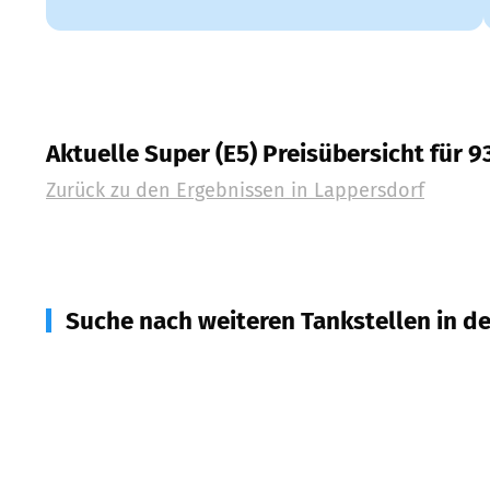
Aktuelle Super (E5) Preisübersicht für 9
Zurück zu den Ergebnissen in
Lappersdorf
Suche nach weiteren Tankstellen in d
93186
Pettendorf
(
4,6
km Entfernung)
93197
Zeitlarn
(
4,9
km Entfernung)
93057
Regensburg
(
5,0
km Entfernung)
93059
Regensburg
(
5,1
km Entfernung)