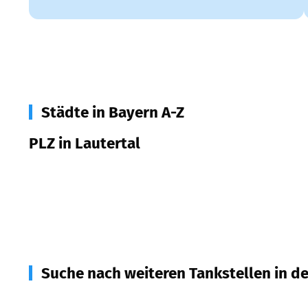
Städte in Bayern A-Z
PLZ in Lautertal
36369
Lautertal
96486
Lautertal
Suche nach weiteren Tankstellen in d
96484
Meeder
(
4,7
km Entfernung)