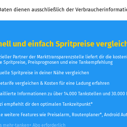
Daten dienen ausschließlich der Verbraucherinformati
ell und einfach Spritpreise vergleic
izieller Partner der Markttransparenzstelle liefert dir die koste
le Spritpreise, Preisprognosen und eine Tankempfehlung
uelle Spritpreise in deiner Nähe vergleichen
etarife vergleichen & Kosten für eine Ladung erfahren
aillierte Informationen zu über 14.000 Tankstellen und 30.000
zzi empfiehlt dir den optimalen Tankzeitpunkt*
le weitere Features wie Preisalarm, Routenplaner*, Android Au
es mehr-tanken+ Abo erforderlich