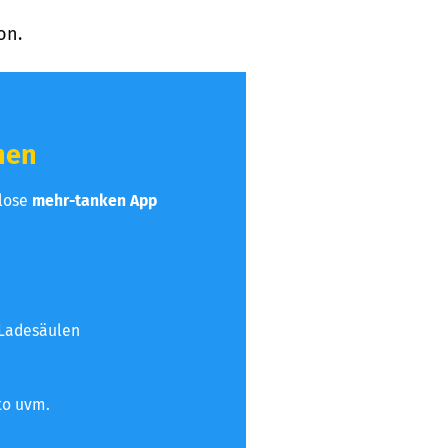
on.
hen
nlose
mehr-tanken App
 Ladesäulen
to uvm.