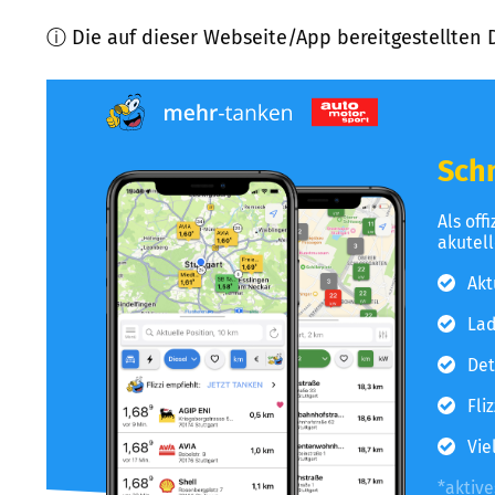
ⓘ Die auf dieser Webseite/App bereitgestellten 
Schn
Als off
akutel
Akt
Lad
Det
Fli
Vie
*aktiv