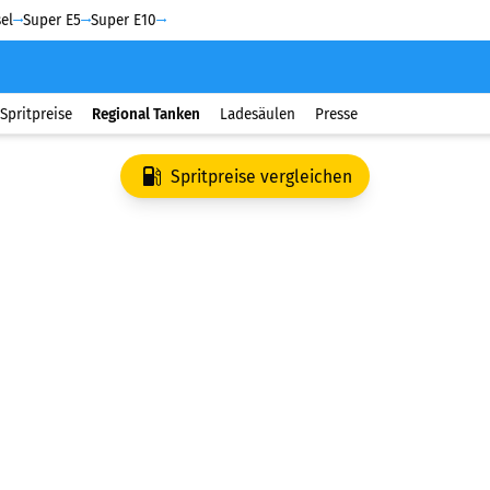
el
Super E5
Super E10
Spritpreise
Regional Tanken
Ladesäulen
Presse
Spritpreise vergleichen