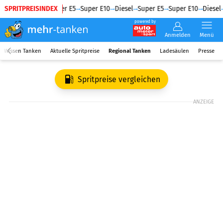
SPRITPREISINDEX
Diesel
Super E5
Super E10
Diesel
Super E5
Super E10
Diesel
powered by
Anmelden
Menü
Wissen Tanken
Aktuelle Spritpreise
Regional Tanken
Ladesäulen
Presse
Spritpreise vergleichen
ANZEIGE