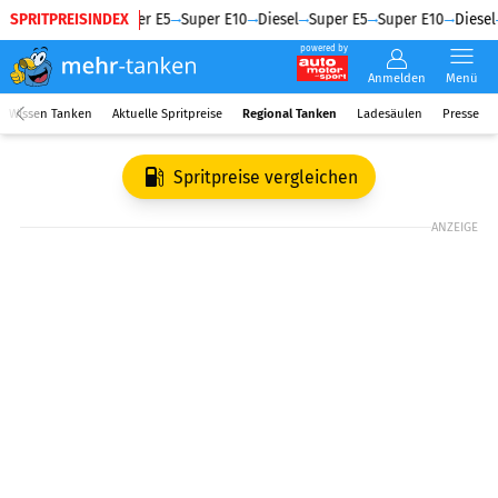
SPRITPREISINDEX
Diesel
Super E5
Super E10
Diesel
Super E5
Super E10
Diesel
powered by
Anmelden
Menü
Wissen Tanken
Aktuelle Spritpreise
Regional Tanken
Ladesäulen
Presse
Spritpreise vergleichen
ANZEIGE