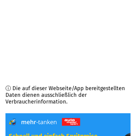
86977
Burggen
(
9,4
km Entfernung)
87642
Halblech
(
10,2
km Entfernung)
82409
Wildsteig
(
12,3
km Entfernung)
86980
Ingenried
(
12,9
km Entfernung)
ⓘ Die auf dieser Webseite/App bereitgestellten
Daten dienen ausschließlich der
Verbraucherinformation.
Schnell und einfach Spritpreise