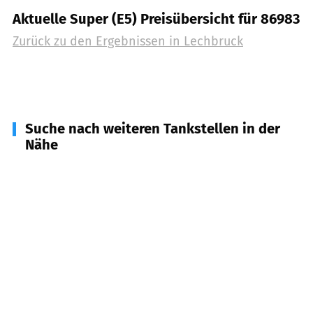
Aktuelle Super (E5) Preisübersicht für 86983
Zurück zu den Ergebnissen in
Lechbruck
Suche nach weiteren Tankstellen in der
Nähe
86984
Prem
(
2,9
km Entfernung)
86975
Bernbeuren
(
4,4
km Entfernung)
86989
Steingaden
(
6,5
km Entfernung)
87672
Roßhaupten
(
6,6
km Entfernung)
87675
Stötten am Auerberg
(
7,7
km Entfernung)
87669
Rieden am Forggensee
(
9,4
km Entfernung)