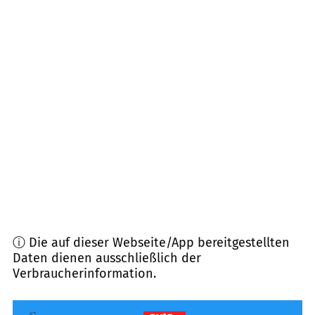
83486
Ramsau b. Berchtesgaden
(
17,0
km
Entfernung)
83404
Ainring
(
17,5
km Entfernung)
83458
Schneizlreuth
(
18,5
km Entfernung)
83395
Freilassing
(
18,8
km Entfernung)
83454
Anger
(
19,5
km Entfernung)
ⓘ Die auf dieser Webseite/App bereitgestellten
Daten dienen ausschließlich der
Verbraucherinformation.