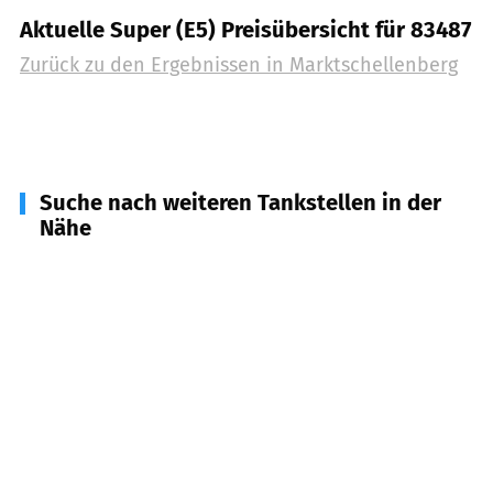
Aktuelle Super (E5) Preisübersicht für 83487
Zurück zu den Ergebnissen in
Marktschellenberg
Suche nach weiteren Tankstellen in der
Nähe
83483
Bischofswiesen
(
7,9
km Entfernung)
83457
Bayerisch Gmain
(
11,1
km Entfernung)
83471
Berchtesgaden & Schönau
(
11,9
km
Entfernung)
83451
Piding
(
14,7
km Entfernung)
83435
Bad Reichenhall
(
14,7
km Entfernung)