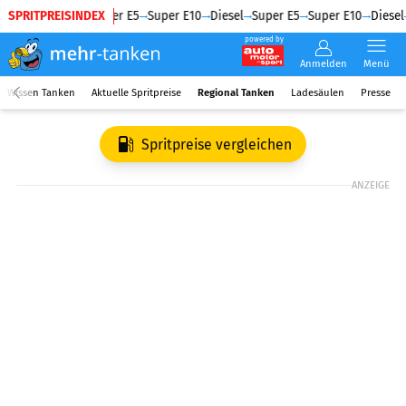
SPRITPREISINDEX
Diesel
Super E5
Super E10
Diesel
Super E5
Super E10
Diesel
powered by
Anmelden
Menü
Wissen Tanken
Aktuelle Spritpreise
Regional Tanken
Ladesäulen
Presse
Spritpreise vergleichen
ANZEIGE