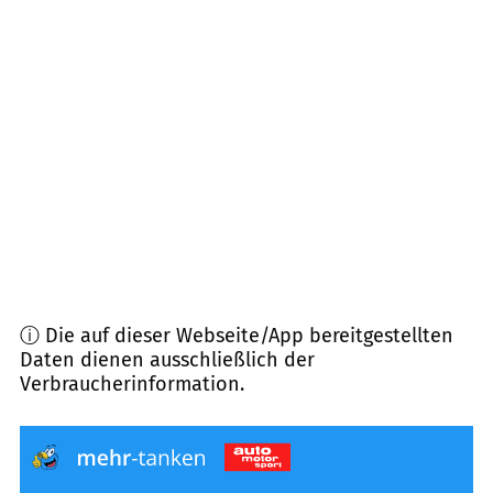
87760
Lachen
(
5,7
km Entfernung)
87784
Westerheim
(
6,6
km Entfernung)
87740
Buxheim
(
6,9
km Entfernung)
87751
Heimertingen
(
7,1
km Entfernung)
ⓘ Die auf dieser Webseite/App bereitgestellten
Daten dienen ausschließlich der
Verbraucherinformation.