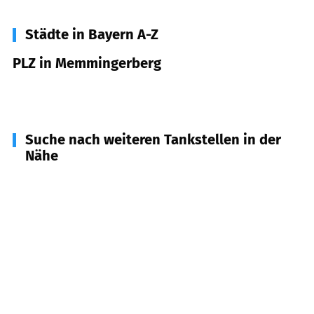
Städte in Bayern A-Z
PLZ in Memmingerberg
87766
Memmingerberg
Suche nach weiteren Tankstellen in der
Nähe
87779
Trunkelsberg
(
1,4
km Entfernung)
87734
Benningen
(
2,8
km Entfernung)
87781
Ungerhausen
(
3,6
km Entfernung)
87749
Hawangen
(
3,9
km Entfernung)
87752
Holzgünz
(
4,2
km Entfernung)
87700
Memmingen
(
4,7
km Entfernung)