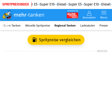
SPRITPREISINDEX
Diesel
Super E5
Super E10
Diesel
Super E5
Super E10
Diesel
powered by
Anmelden
Menü
Wissen Tanken
Aktuelle Spritpreise
Regional Tanken
Ladesäulen
Presse
Spritpreise vergleichen
ANZEIGE