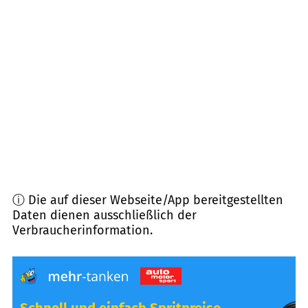
94344
Wiesenfelden
(
9,5
km Entfernung)
94375
Stallwang
(
9,7
km Entfernung)
93426
Roding
(
10,4
km Entfernung)
94372
Rattiszell
(
11,7
km Entfernung)
ⓘ Die auf dieser Webseite/App bereitgestellten
Daten dienen ausschließlich der
Verbraucherinformation.
Schnell und einfach Spritpreise