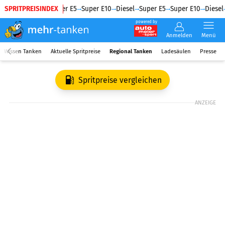
SPRITPREISINDEX
Diesel
Super E5
Super E10
Diesel
Super E5
Super E10
Diesel
powered by
Anmelden
Menü
Wissen Tanken
Aktuelle Spritpreise
Regional Tanken
Ladesäulen
Presse
Spritpreise vergleichen
ANZEIGE