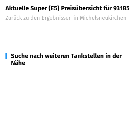
Aktuelle Super (E5) Preisübersicht für 93185
Zurück zu den Ergebnissen in
Michelsneukirchen
Suche nach weiteren Tankstellen in der
Nähe
93167
Falkenstein
(
4,7
km Entfernung)
93489
Schorndorf
(
6,5
km Entfernung)
93455
Traitsching
(
7,8
km Entfernung)
94359
Loitzendorf
(
8,9
km Entfernung)
93191
Rettenbach
(
8,9
km Entfernung)
93199
Zell
(
9,4
km Entfernung)