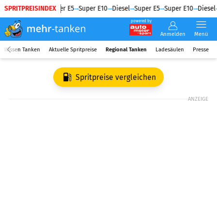
SPRITPREISINDEX
Diesel
Super E5
Super E10
Diesel
Super E5
Super E10
Diesel
powered by
Anmelden
Menü
Wissen Tanken
Aktuelle Spritpreise
Regional Tanken
Ladesäulen
Presse
Spritpreise vergleichen
ANZEIGE