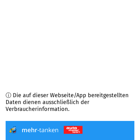
63768
Hösbach
(
6,9
km Entfernung)
63579
Freigericht
(
7,9
km Entfernung)
63877
Sailauf
(
8,4
km Entfernung)
63801
Kleinostheim
(
8,5
km Entfernung)
ⓘ Die auf dieser Webseite/App bereitgestellten
Daten dienen ausschließlich der
Verbraucherinformation.