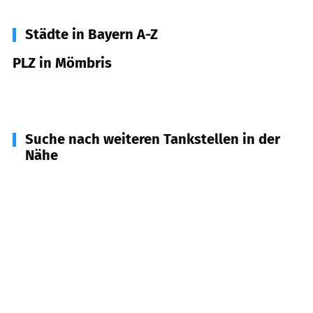
Städte in Bayern A-Z
PLZ in Mömbris
63776
Mömbris
Suche nach weiteren Tankstellen in der
Nähe
63829
Krombach
(
3,8
km Entfernung)
63867
Johannesberg
(
4,4
km Entfernung)
63755
Alzenau
(
5,9
km Entfernung)
63864
Glattbach
(
6,2
km Entfernung)
63773
Goldbach
(
6,6
km Entfernung)
63826
Geiselbach
(
6,7
km Entfernung)