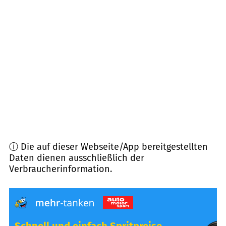
86655
Harburg
(
8,0
km Entfernung)
86759
Wechingen
(
8,6
km Entfernung)
86739
Ederheim
(
9,2
km Entfernung)
86685
Huisheim
(
9,2
km Entfernung)
ⓘ Die auf dieser Webseite/App bereitgestellten
Daten dienen ausschließlich der
Verbraucherinformation.
Schnell und einfach Spritpreise