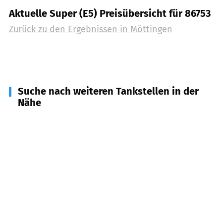
Aktuelle Super (E5) Preisübersicht für 86753
Zurück zu den Ergebnissen in
Möttingen
Suche nach weiteren Tankstellen in der
Nähe
86751
Mönchsdeggingen
(
5,1
km Entfernung)
86756
Reimlingen
(
5,2
km Entfernung)
86733
Alerheim
(
5,4
km Entfernung)
86745
Hohenaltheim
(
5,9
km Entfernung)
86738
Deiningen
(
6,3
km Entfernung)
86720
Nördlingen
(
7,7
km Entfernung)