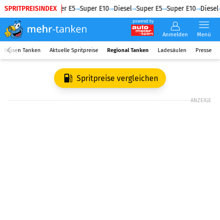
SPRITPREISINDEX
Diesel
Super E5
Super E10
Diesel
Super E5
Super E10
Diesel
powered by
Anmelden
Menü
Wissen Tanken
Aktuelle Spritpreise
Regional Tanken
Ladesäulen
Presse
Spritpreise vergleichen
ANZEIGE