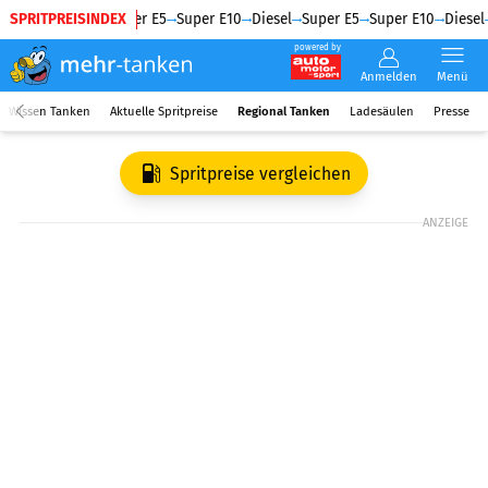
SPRITPREISINDEX
Diesel
Super E5
Super E10
Diesel
Super E5
Super E10
Diesel
powered by
Anmelden
Menü
Wissen Tanken
Aktuelle Spritpreise
Regional Tanken
Ladesäulen
Presse
Spritpreise vergleichen
ANZEIGE