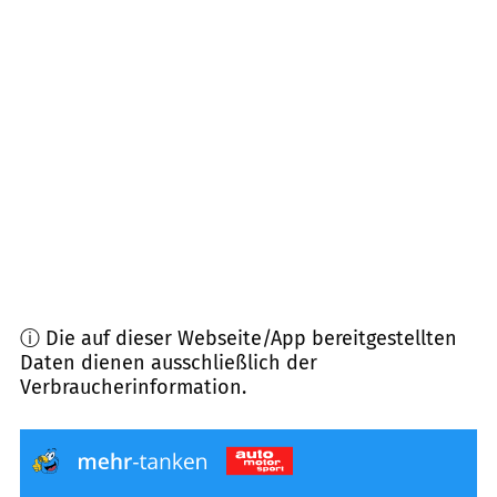
85457
Wörth
(
8,8
km Entfernung)
85652
Pliening
(
8,9
km Entfernung)
85570
Markt Schwaben
(
9,8
km Entfernung)
85551
Kirchheim b. München
(
11,4
km Entfernung)
ⓘ Die auf dieser Webseite/App bereitgestellten
Daten dienen ausschließlich der
Verbraucherinformation.