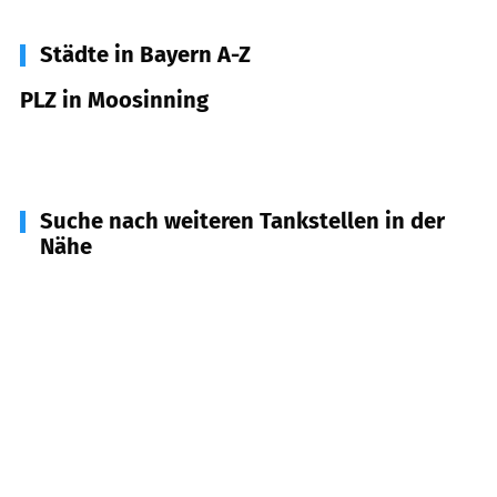
Städte in Bayern A-Z
PLZ in Moosinning
85452
Moosinning
Suche nach weiteren Tankstellen in der
Nähe
85467
Neuching
(
4,2
km Entfernung)
85464
Finsing
(
5,2
km Entfernung)
85445
Oberding
(
5,9
km Entfernung)
85399
Hallbergmoos
(
6,9
km Entfernung)
85435
Erding
(
8,5
km Entfernung)
85737
Ismaning
(
8,7
km Entfernung)