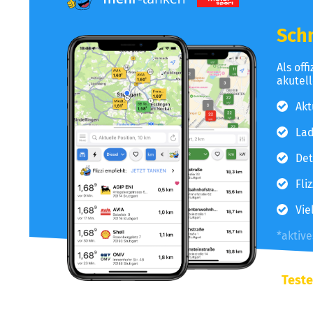
Schn
Als off
akutel
Akt
Lad
Det
Fli
Vie
*aktiv
Teste