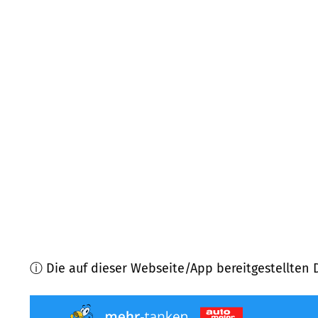
82031
Grünwald
(
9,8
km Entfernung)
82008
Unterhaching
(
10,8
km Entfernung)
82110
Germering
(
11,3
km Entfernung)
85757
Karlsfeld
(
11,5
km Entfernung)
85579
Neubiberg
(
11,5
km Entfernung)
82194
Gröbenzell
(
12,3
km Entfernung)
ⓘ Die auf dieser Webseite/App bereitgestellten 