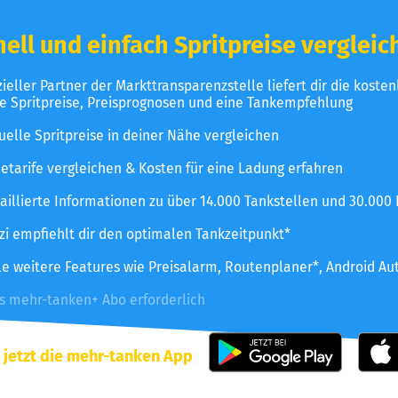
ell und einfach Spritpreise vergleic
izieller Partner der Markttransparenzstelle liefert dir die koste
le Spritpreise, Preisprognosen und eine Tankempfehlung
uelle Spritpreise in deiner Nähe vergleichen
etarife vergleichen & Kosten für eine Ladung erfahren
aillierte Informationen zu über 14.000 Tankstellen und 30.000
zzi empfiehlt dir den optimalen Tankzeitpunkt*
le weitere Features wie Preisalarm, Routenplaner*, Android Au
es mehr-tanken+ Abo erforderlich
 jetzt die mehr-tanken App