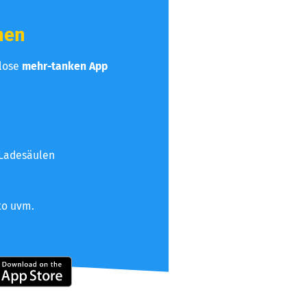
hen
nlose
mehr-tanken App
 Ladesäulen
to uvm.