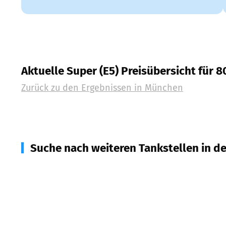
Aktuelle Super (E5) Preisübersicht für 
Zurück zu den Ergebnissen in
München
Suche nach weiteren Tankstellen in d
82166
Gräfelfing
(
5,7
km Entfernung)
82049
Pullach i. Isartal
(
8,4
km Entfernung)
82152
Planegg/Krailling
(
9,1
km Entfernung)
82061
Neuried
(
9,6
km Entfernung)