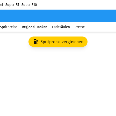
el
Super E5
Super E10
Spritpreise
Regional Tanken
Ladesäulen
Presse
Spritpreise vergleichen