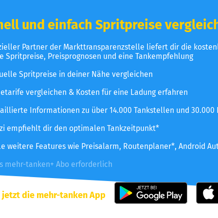
ell und einfach Spritpreise vergleic
izieller Partner der Markttransparenzstelle liefert dir die koste
le Spritpreise, Preisprognosen und eine Tankempfehlung
uelle Spritpreise in deiner Nähe vergleichen
etarife vergleichen & Kosten für eine Ladung erfahren
aillierte Informationen zu über 14.000 Tankstellen und 30.000
zzi empfiehlt dir den optimalen Tankzeitpunkt*
le weitere Features wie Preisalarm, Routenplaner*, Android Au
es mehr-tanken+ Abo erforderlich
 jetzt die mehr-tanken App