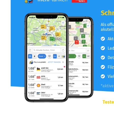
Schn
Als off
akutel
Akt
Lad
Det
Fli
Vie
*aktiv
Teste