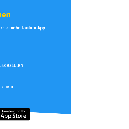
hen
nlose
mehr-tanken App
 Ladesäulen
to uvm.