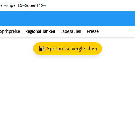
el
Super E5
Super E10
Spritpreise
Regional Tanken
Ladesäulen
Presse
Spritpreise vergleichen