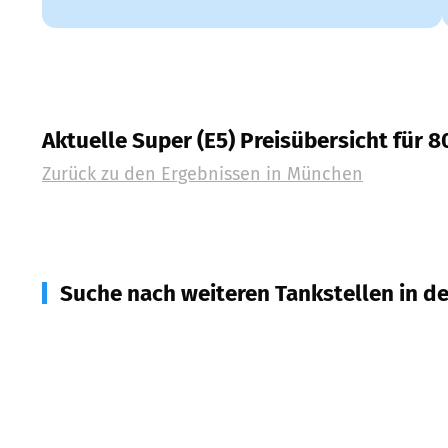
Aktuelle Super (E5) Preisübersicht für 
Zurück zu den Ergebnissen in
München
Suche nach weiteren Tankstellen in d
85774
Unterföhring
(
6,7
km Entfernung)
85764
Oberschleißheim
(
9,7
km Entfernung)
85748
Garching b. München
(
10,3
km Entfernung)
85609
Aschheim
(
10,3
km Entfernung)