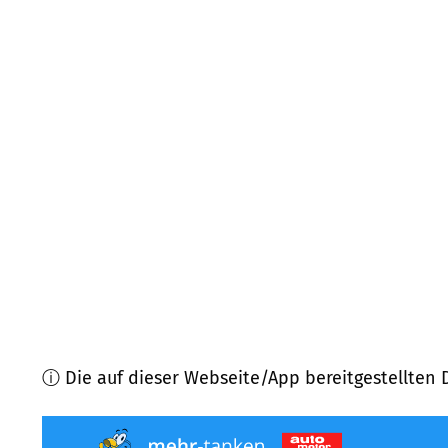
85579
Neubiberg
(
10,7
km Entfernung)
82008
Unterhaching
(
11,3
km Entfernung)
85757
Karlsfeld
(
11,3
km Entfernung)
82166
Gräfelfing
(
11,6
km Entfernung)
85540
Haar
(
12,5
km Entfernung)
85737
Ismaning
(
12,5
km Entfernung)
ⓘ Die auf dieser Webseite/App bereitgestellten 