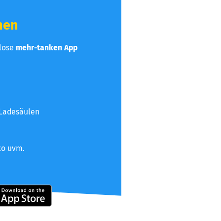
hen
nlose
mehr-tanken App
 Ladesäulen
to uvm.