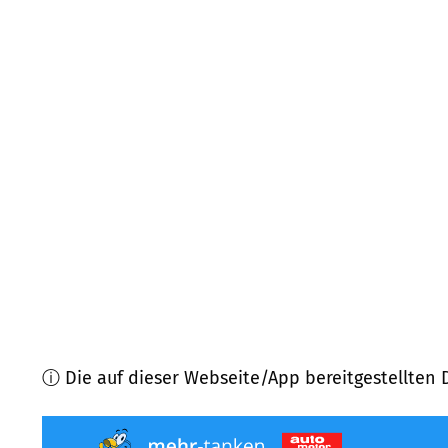
91456
Diespeck
(
7,0
km Entfernung)
91474
Langenfeld
(
7,5
km Entfernung)
91486
Uehlfeld
(
7,9
km Entfernung)
96152
Burghaslach
(
8,5
km Entfernung)
91443
Scheinfeld
(
8,5
km Entfernung)
91462
Dachsbach
(
9,1
km Entfernung)
ⓘ Die auf dieser Webseite/App bereitgestellten 