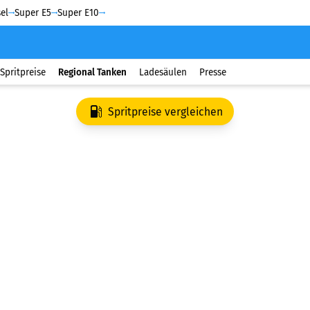
el
Super E5
Super E10
Spritpreise
Regional Tanken
Ladesäulen
Presse
Spritpreise vergleichen