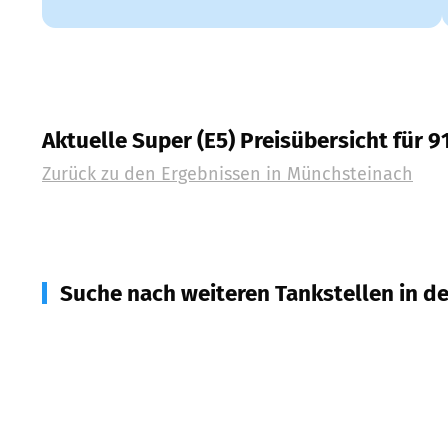
Aktuelle Super (E5) Preisübersicht für 9
Zurück zu den Ergebnissen in
Münchsteinach
Suche nach weiteren Tankstellen in d
91460
Baudenbach
(
4,6
km Entfernung)
91480
Markt Taschendorf
(
4,8
km Entfernung)
91468
Gutenstetten
(
4,9
km Entfernung)
91487
Vestenbergsgreuth
(
6,7
km Entfernung)