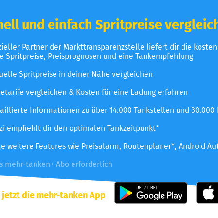
ell und einfach Spritpreise vergleic
izieller Partner der Markttransparenzstelle liefert dir die koste
le Spritpreise, Preisprognosen und eine Tankempfehlung
uelle Spritpreise in deiner Nähe vergleichen
etarife vergleichen & Kosten für eine Ladung erfahren
aillierte Informationen zu über 14.000 Tankstellen und 30.000
zzi empfiehlt dir den optimalen Tankzeitpunkt*
le weitere Features wie Preisalarm, Routenplaner*, Android Au
es mehr-tanken+ Abo erforderlich
 jetzt die mehr-tanken App