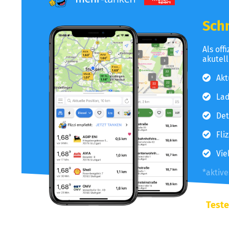
Schn
Als off
akutel
Akt
Lad
Det
Fli
Vie
*aktiv
Teste